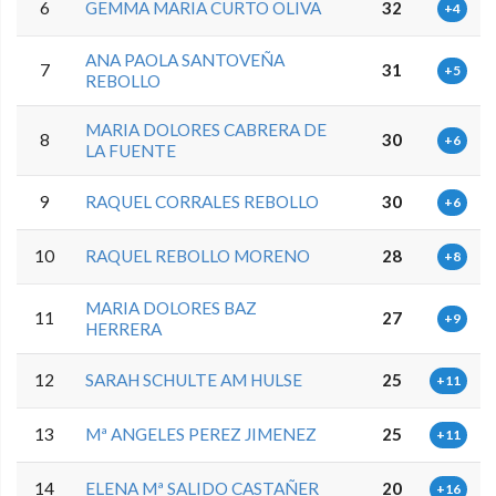
6
GEMMA MARIA CURTO OLIVA
32
+4
ANA PAOLA SANTOVEÑA
7
31
+5
REBOLLO
MARIA DOLORES CABRERA DE
8
30
+6
LA FUENTE
9
RAQUEL CORRALES REBOLLO
30
+6
10
RAQUEL REBOLLO MORENO
28
+8
MARIA DOLORES BAZ
11
27
+9
HERRERA
12
SARAH SCHULTE AM HULSE
25
+11
13
Mª ANGELES PEREZ JIMENEZ
25
+11
14
ELENA Mª SALIDO CASTAÑER
20
+16