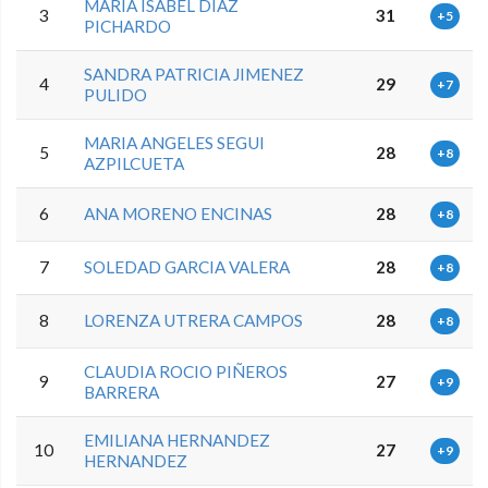
MARIA ISABEL DIAZ
3
31
+5
PICHARDO
SANDRA PATRICIA JIMENEZ
4
29
+7
PULIDO
MARIA ANGELES SEGUI
5
28
+8
AZPILCUETA
6
ANA MORENO ENCINAS
28
+8
7
SOLEDAD GARCIA VALERA
28
+8
8
LORENZA UTRERA CAMPOS
28
+8
CLAUDIA ROCIO PIÑEROS
9
27
+9
BARRERA
EMILIANA HERNANDEZ
10
27
+9
HERNANDEZ