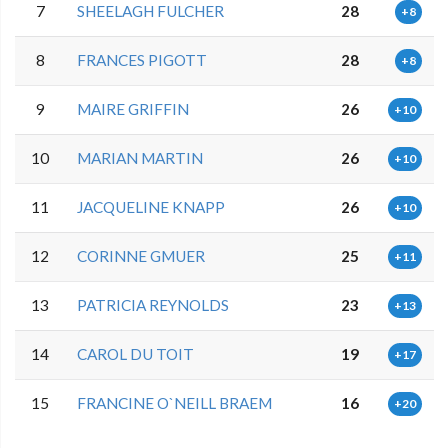
7
SHEELAGH FULCHER
28
+8
8
FRANCES PIGOTT
28
+8
9
MAIRE GRIFFIN
26
+10
10
MARIAN MARTIN
26
+10
11
JACQUELINE KNAPP
26
+10
12
CORINNE GMUER
25
+11
13
PATRICIA REYNOLDS
23
+13
14
CAROL DU TOIT
19
+17
15
FRANCINE O`NEILL BRAEM
16
+20