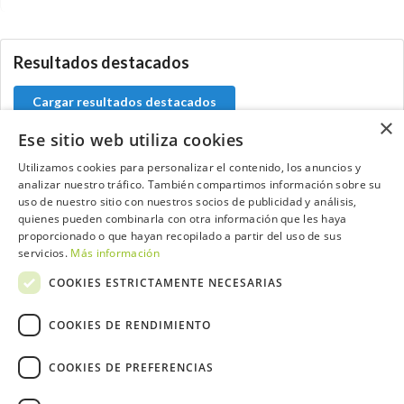
0.0.0
Resultados destacados
Cargar resultados destacados
×
Ese sitio web utiliza cookies
Utilizamos cookies para personalizar el contenido, los anuncios y
analizar nuestro tráfico. También compartimos información sobre su
Contacta con el equipo de NextCaddy
uso de nuestro sitio con nuestros socios de publicidad y análisis,
quienes pueden combinarla con otra información que les haya
Opina
Contacta
proporcionado o que hayan recopilado a partir del uso de sus
servicios.
Más información
COOKIES ESTRICTAMENTE NECESARIAS
COOKIES DE RENDIMIENTO
Trabaja con nosotros
COOKIES DE PREFERENCIAS