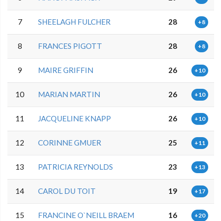
7
SHEELAGH FULCHER
28
+8
8
FRANCES PIGOTT
28
+8
9
MAIRE GRIFFIN
26
+10
10
MARIAN MARTIN
26
+10
11
JACQUELINE KNAPP
26
+10
12
CORINNE GMUER
25
+11
13
PATRICIA REYNOLDS
23
+13
14
CAROL DU TOIT
19
+17
15
FRANCINE O`NEILL BRAEM
16
+20