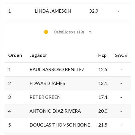
1
LINDA JAMESON
32.9
-
Caballeros (19)
Orden
Jugador
Hcp
SACE
1
RAUL BARROSO BENITEZ
12.5
-
2
EDWARD JAMES
13.1
-
3
PETER GREEN
17.4
-
4
ANTONIO DIAZ RIVERA
20.0
-
5
DOUGLAS THOMSON BONE
21.5
-