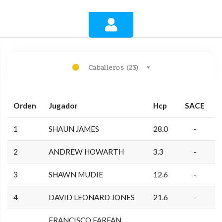
Caballeros (23)
Orden
Jugador
Hcp
SACE
1
SHAUN JAMES
28.0
-
2
ANDREW HOWARTH
3.3
-
3
SHAWN MUDIE
12.6
-
4
DAVID LEONARD JONES
21.6
-
FRANCISCO FARFAN