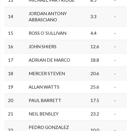
13
MICHAEL PARTRIDGE
8.5
-
JORDAN ANTONY
14
3.3
-
ABBASCIANO
15
ROSS O`SULLIVAN
4.4
-
16
JOHN SHIERS
12.6
-
17
ADRIAN DE MARCO
18.8
-
18
MERCER STEVEN
20.6
-
19
ALLAN WATTS
25.6
-
20
PAUL BARRETT
17.5
-
21
NEIL BENSLEY
23.2
-
PEDRO GONZALEZ
22
10.0
-