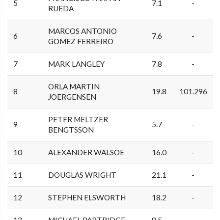
5
7.1
-
RUEDA
MARCOS ANTONIO
6
7.6
-
GOMEZ FERREIRO
7
MARK LANGLEY
7.8
-
ORLA MARTIN
8
19.8
101.296
JOERGENSEN
PETER MELTZER
9
5.7
-
BENGTSSON
10
ALEXANDER WALSOE
16.0
-
11
DOUGLAS WRIGHT
21.1
-
12
STEPHEN ELSWORTH
18.2
-