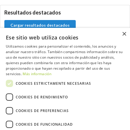
Resultados destacados
Cargar resultados destacados
×
Ese sitio web utiliza cookies
Utilizamos cookies para personalizar el contenido, los anuncios y
analizar nuestro tráfico. También compartimos información sobre su
Contacta con el equipo de NextCaddy
uso de nuestro sitio con nuestros socios de publicidad y análisis,
quienes pueden combinarla con otra información que les haya
Opina
Contacta
proporcionado o que hayan recopilado a partir del uso de sus
servicios.
Más información
COOKIES ESTRICTAMENTE NECESARIAS
COOKIES DE RENDIMIENTO
Trabaja con nosotros
COOKIES DE PREFERENCIAS
COOKIES DE FUNCIONALIDAD