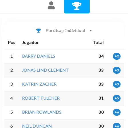
Handicap Individual
Pos
Jugador
Total
1
BARRY DANIELS
34
+2
2
JONAS LIND CLEMENT
33
+3
3
KATRIN ZACHER
33
+3
4
ROBERT FULCHER
31
+5
5
BRIAN ROWLANDS
30
+6
6
NEIL DUNCAN
30
+6