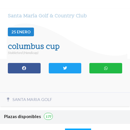
Santa María Golf & Country Club
25
ENERO
columbus cup
Stableford (Handicap)
SANTA MARIA GOLF
Plazas disponibles
177