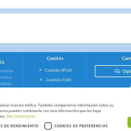
Comités
Cont
ÍA
Comités RFGA
ordoba
Opi
Huelva
Comités FGM
Malaga
ranada
VANTE
analizar nuestro tráfico. También compartimos información sobre su
quienes pueden combinarla con otra información que les haya
 MADRID
ios.
Más información
ES DE RENDIMIENTO
COOKIES DE PREFERENCIAS