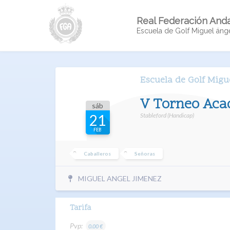
Real Federación Anda
Escuela de Golf Miguel áng
Escuela de Golf Migu
V Torneo Acad
sáb
Stableford (Handicap)
21
FEB
Caballeros
Señoras
MIGUEL ANGEL JIMENEZ
Tarifa
Pvp:
0.00 €