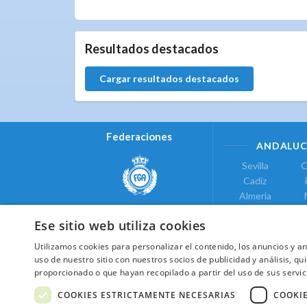
0.0.0
Resultados destacados
Cargar resultados destacados
Federaciones
ANDALUC
Sevilla
C
Cadiz
Almeria
Real Federación Andaluza de
Jaen
G
Golf
Ese sitio web utiliza cookies
ÁREA DE LE
Utilizamos cookies para personalizar el contenido, los anuncios y 
Valencia
uso de nuestro sitio con nuestros socios de publicidad y análisis, 
COMUNIDAD DE
proporcionado o que hayan recopilado a partir del uso de sus servic
Federación de Golf de Madrid
Madrid
COOKIES ESTRICTAMENTE NECESARIAS
COOKI