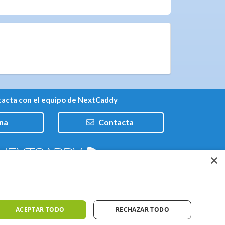
acta con el equipo de NextCaddy
na
Contacta
×
Trabaja con nosotros
ACEPTAR TODO
RECHAZAR TODO