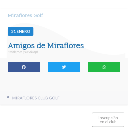
Miraflores Golf
31
ENERO
Amigos de Miraflores
Stableford (Handicap)
MIRAFLORES CLUB GOLF
Inscripción
en el club