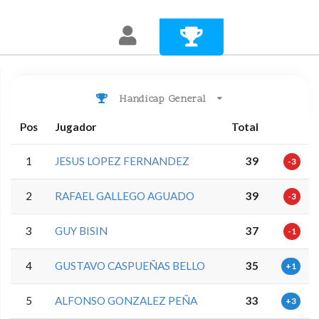
Handicap General
Pos
Jugador
Total
1
JESUS LOPEZ FERNANDEZ
39
-3
2
RAFAEL GALLEGO AGUADO
39
-3
3
GUY BISIN
37
-1
4
GUSTAVO CASPUEÑAS BELLO
35
+1
5
ALFONSO GONZALEZ PEÑA
33
+3