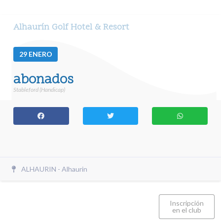
Alhaurín Golf Hotel & Resort
29
ENERO
abonados
Stableford (Handicap)
ALHAURIN - Alhaurin
Inscripción
en el club