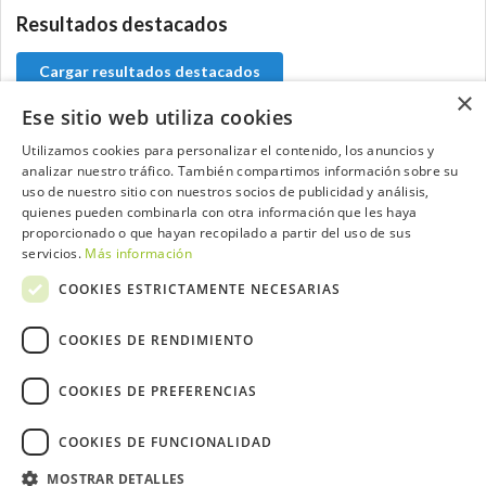
Resultados destacados
Cargar resultados destacados
×
Ese sitio web utiliza cookies
Utilizamos cookies para personalizar el contenido, los anuncios y
analizar nuestro tráfico. También compartimos información sobre su
Contacta con el equipo de NextCaddy
uso de nuestro sitio con nuestros socios de publicidad y análisis,
quienes pueden combinarla con otra información que les haya
Opina
Contacta
proporcionado o que hayan recopilado a partir del uso de sus
servicios.
Más información
COOKIES ESTRICTAMENTE NECESARIAS
COOKIES DE RENDIMIENTO
Trabaja con nosotros
COOKIES DE PREFERENCIAS
COOKIES DE FUNCIONALIDAD
MOSTRAR DETALLES