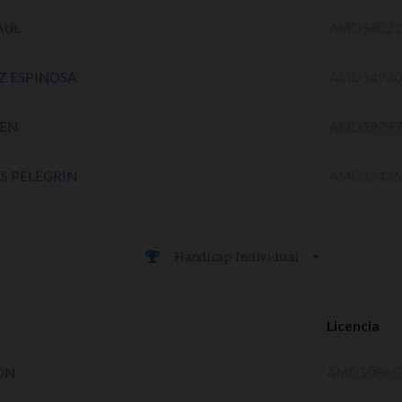
AUL
AMD58022
Z ESPINOSA
AMD54930
LEN
AMD59797
S PELEGRIN
AMG33436
Handicap Individual
Licencia
ON
AMD50885