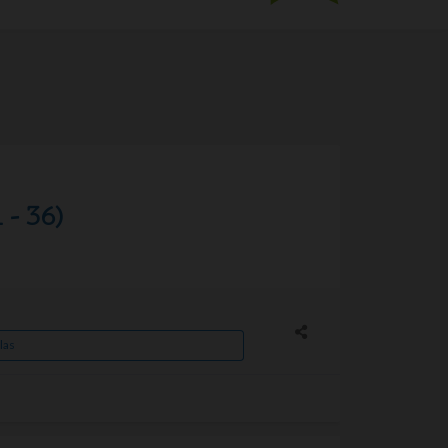
- 36)
las