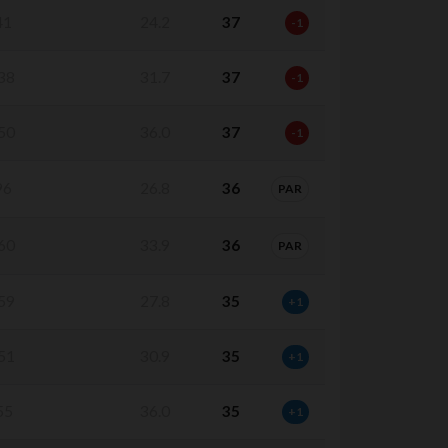
41
24.2
37
-1
38
31.7
37
-1
50
36.0
37
-1
96
26.8
36
PAR
60
33.9
36
PAR
59
27.8
35
+1
51
30.9
35
+1
55
36.0
35
+1