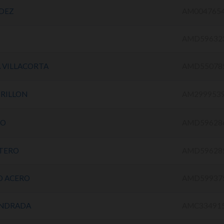
DEZ
AM004765
AMD59632
 VILLACORTA
AMD55078
TRILLON
AM299953
GO
AMD59628
TERO
AMD59628
O ACERO
AMD59937
ANDRADA
AMC33491