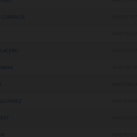
TERO
AMD59628
 CORRALES
AMD59797
AMD59632
O ACERO
AMD59937
ARIAS
AMD54670
A
AMD50863
LLO PEREZ
AMD50864
BERT
AMD51932
IN
AME70925