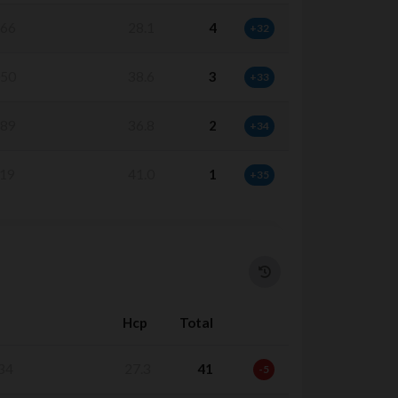
66
28.1
4
+32
50
38.6
3
+33
89
36.8
2
+34
19
41.0
1
+35
Hcp
Total
34
27.3
41
-5