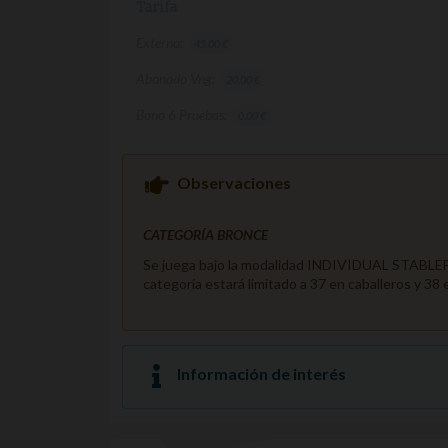
Tarifa
Externo:
45.00 €
Abonado Vng:
20.00 €
Bono 6 Pruebas:
0.00 €
Observaciones
CATEGORÍA BRONCE
Se juega bajo la modalidad INDIVIDUAL STABLEFOR
categoría estará limitado a 37 en caballeros y 38
Información de interés