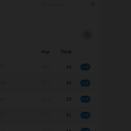
Hcp
Total
41
24.2
16
+20
34
27.3
15
+21
96
26.8
12
+24
57
27.3
11
+25