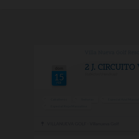
Villa Nueva Golf Res
2 J. CIRCUITO
dom
Stableford (Handicap)
15
FEB
Caballeros
Señoras
Especial Azul Mascu
Especial Roja Masculina
VILLANUEVA GOLF - Villanueva Golf