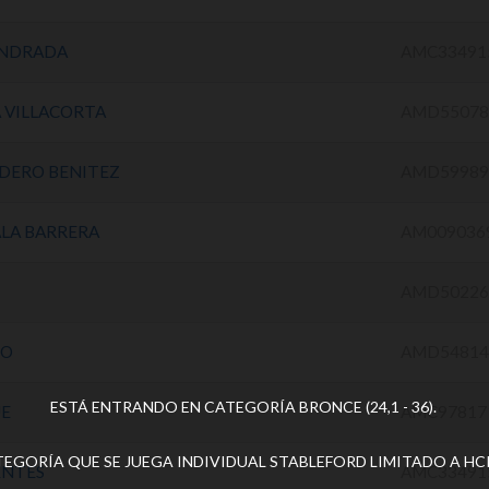
ANDRADA
AMC33491
 VILLACORTA
AMD55078
RDERO BENITEZ
AMD59989
LA BARRERA
AM009036
AMD50226
JO
AMD54814
ESTÁ ENTRANDO EN CATEGORÍA BRONCE (24,1 - 36).
UE
AMC97817
EGORÍA QUE SE JUEGA INDIVIDUAL STABLEFORD LIMITADO A HCP.
ENTES
AMC33491