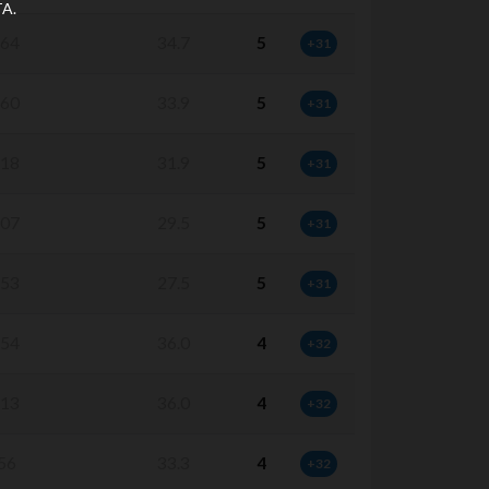
A.
64
34.7
5
+31
60
33.9
5
+31
18
31.9
5
+31
07
29.5
5
+31
53
27.5
5
+31
54
36.0
4
+32
13
36.0
4
+32
56
33.3
4
+32