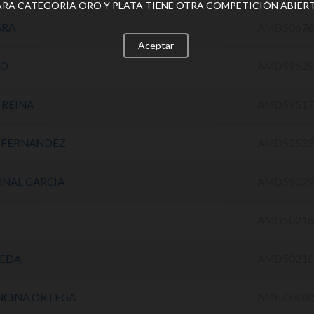
ARA CATEGORÍA ORO Y PLATA TIENE OTRA COMPETICIÓN ABIERT
ARA
AMD50676
Aceptar
GO
AMD59628
 REINA
AMD59517
 FERNANDEZ
AMD52533
RNAL GARCIA
AMD59079
AMD50216
MEDA
AMD50216
ENCINA ORTEGA
AME77838