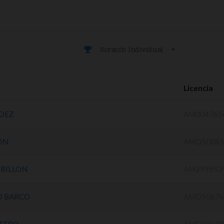
Scratch Individual
Licencia
DEZ
AM004765
ON
AMD50885
TRILLON
AM299953
O BARCO
AMD50676