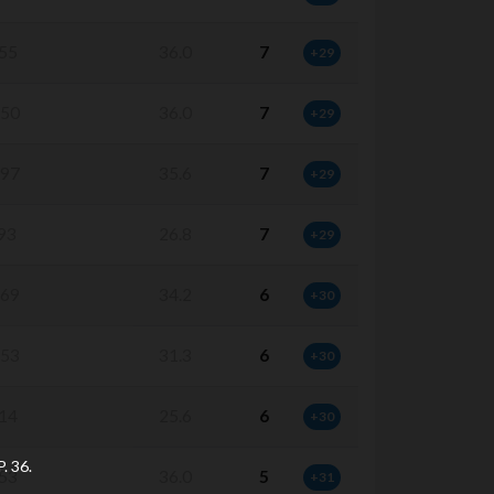
55
36.0
7
+29
50
36.0
7
+29
97
35.6
7
+29
93
26.8
7
+29
69
34.2
6
+30
53
31.3
6
+30
14
25.6
6
+30
 36.
53
36.0
5
+31