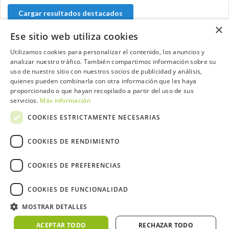
Cargar resultados destacados
×
Ese sitio web utiliza cookies
Utilizamos cookies para personalizar el contenido, los anuncios y
analizar nuestro tráfico. También compartimos información sobre su
Contacta con el equipo de NextCaddy
uso de nuestro sitio con nuestros socios de publicidad y análisis,
quienes pueden combinarla con otra información que les haya
Opina
Contacta
proporcionado o que hayan recopilado a partir del uso de sus
servicios.
Más información
COOKIES ESTRICTAMENTE NECESARIAS
COOKIES DE RENDIMIENTO
Trabaja con nosotros
COOKIES DE PREFERENCIAS
COOKIES DE FUNCIONALIDAD
MOSTRAR DETALLES
2026 ©NextCaddy.
Añade tu Widget NextCaddy
Política de Cookies
Política de Privacidad
ACEPTAR TODO
RECHAZAR TODO
Términos y Condiciones
Meteo ©AEMET
Meteo ©DarkSky