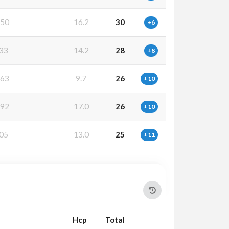
50
16.2
30
+6
33
14.2
28
+8
63
9.7
26
+10
92
17.0
26
+10
05
13.0
25
+11
Hcp
Total