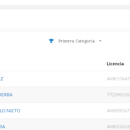
Primera Categoria
Licencia
EZ
AMK57647
UERRA
77239012
LO NIETO
AM009167
RA
AM052632