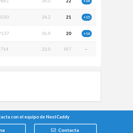
9881
36.0
22
+14
4550
34.2
21
+15
9137
36.9
20
+16
714
32.0
RET
-
acta con el equipo de NextCaddy
na
Contacta