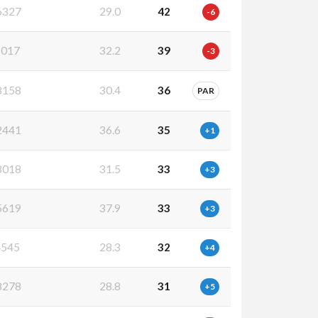
6327
29.0
42
-6
017
32.2
39
-3
8158
30.4
36
PAR
2441
36.6
35
+1
8018
31.5
33
+3
5619
37.9
33
+3
545
28.3
32
+4
8278
28.8
31
+5