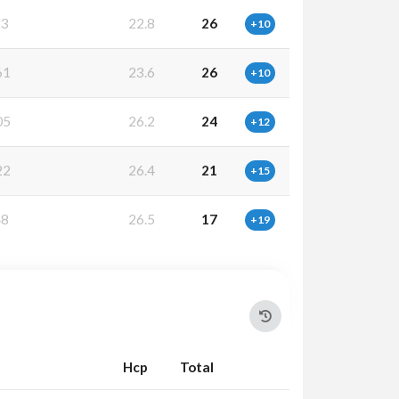
23
22.8
26
+10
61
23.6
26
+10
05
26.2
24
+12
22
26.4
21
+15
48
26.5
17
+19
Hcp
Total