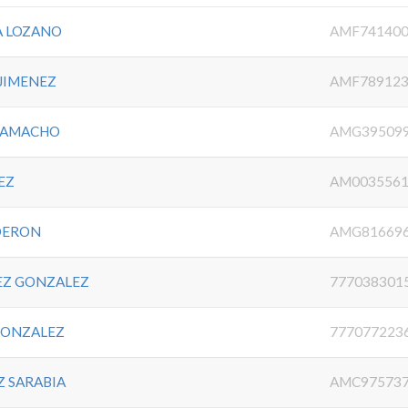
A LOZANO
AMF74140
JIMENEZ
AMF78912
CAMACHO
AMG39509
EZ
AM003556
DERON
AMG81669
EZ GONZALEZ
777038301
GONZALEZ
777077223
 SARABIA
AMC97573