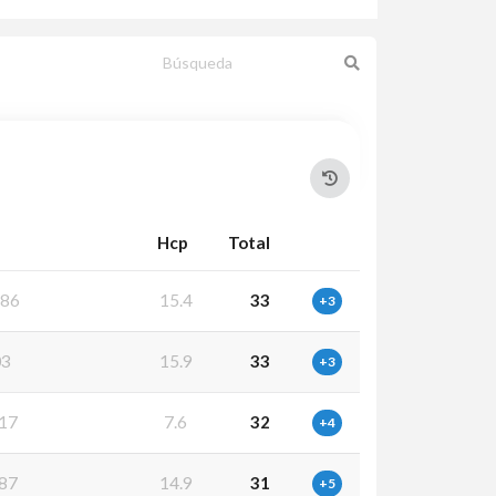
Hcp
Total
86
15.4
33
+3
03
15.9
33
+3
17
7.6
32
+4
87
14.9
31
+5