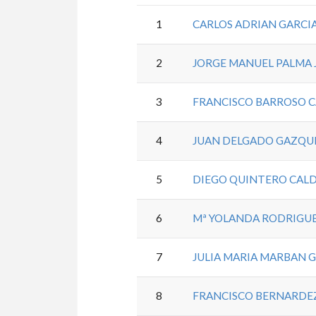
1
CARLOS ADRIAN GARCI
2
JORGE MANUEL PALMA 
3
FRANCISCO BARROSO 
4
JUAN DELGADO GAZQU
5
DIEGO QUINTERO CAL
6
Mª YOLANDA RODRIGU
7
JULIA MARIA MARBAN 
8
FRANCISCO BERNARDEZ