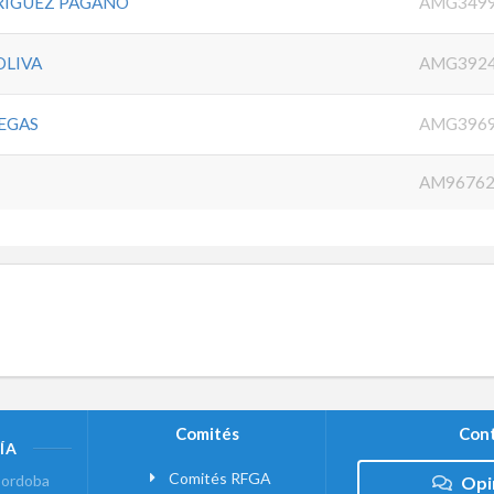
RIGUEZ PAGANO
AMG349
OLIVA
AMG392
LEGAS
AMG396
AM96762
Comités
Cont
ÍA
Comités RFGA
ordoba
Opi