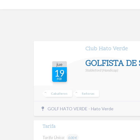
Club Hato Verde
GOLFISTA DE 
jue
Stableford (Handicap)
19
FEB
Caballeros
Señoras
GOLF HATO VERDE - Hato Verde
Tarifa
Tarifa Única:
0.00 €