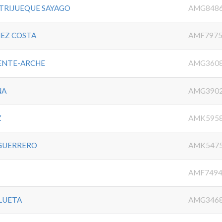
 TRIJUEQUE SAYAGO
AMG848
EZ COSTA
AMF7975
CENTE-ARCHE
AMG360
NA
AMG390
Z
AMK595
 GUERRERO
AMK547
AMF7494
LUETA
AMG346