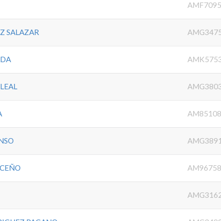
AMF7095
Z SALAZAR
AMG347
ADA
AMK575
LEAL
AMG380
A
AM85108
ONSO
AMG389
RCEÑO
AM96758
AMG316