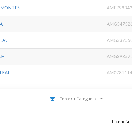
Z MONTES
AMF79934
RA
AMG34732
EDA
AMG33756
CH
AMG39357
LEAL
AM078111
Tercera Categoria
Licencia