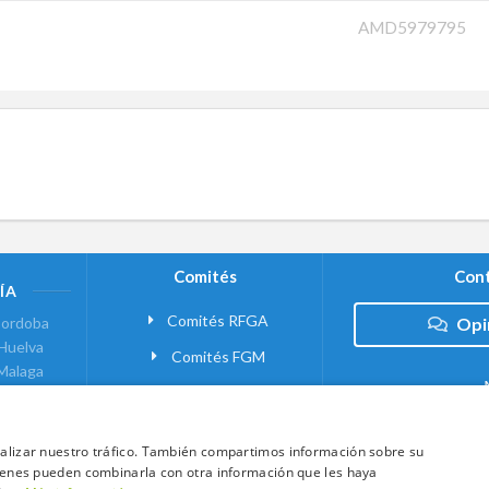
AMD5979795
Comités
Cont
ÍA
Comités RFGA
ordoba
Opi
Huelva
Comités FGM
Malaga
ranada
VANTE
analizar nuestro tráfico. También compartimos información sobre su
quienes pueden combinarla con otra información que les haya