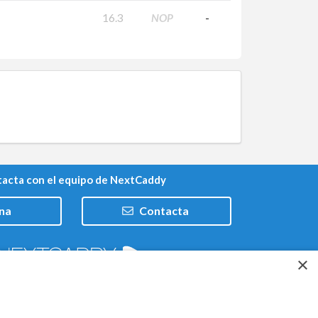
16.3
NOP
-
acta con el equipo de NextCaddy
na
Contacta
×
Trabaja con nosotros