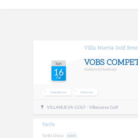
Villa Nueva Golf Res
VOBS COMPE
lun
Stableford (Handicap)
16
FEB
Caballeros
Señoras
VILLANUEVA GOLF - Villanueva Golf
Tarifa
Tarifa Única:
0.00 €