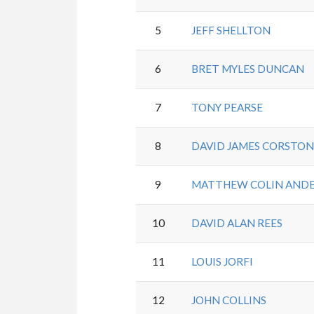
5
JEFF SHELLTON
6
BRET MYLES DUNCAN
7
TONY PEARSE
8
DAVID JAMES CORSTO
9
MATTHEW COLIN AND
10
DAVID ALAN REES
11
LOUIS JORFI
12
JOHN COLLINS