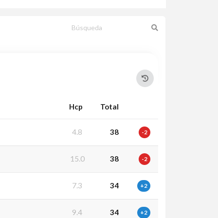
Hcp
Total
4.8
38
-2
15.0
38
-2
7.3
34
+2
9.4
34
+2