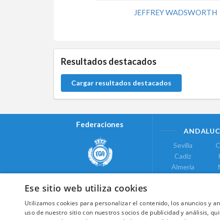
JEFFREY WADSWORTH
0.0.0
Resultados destacados
Cargar resultados destacados
Federaciones
ANDALUC
Sevilla
C
Cadiz
Almeria
Real Federación Andaluza de
Jaen
G
Golf
Ese sitio web utiliza cookies
ÁREA DE LE
Utilizamos cookies para personalizar el contenido, los anuncios y 
Valencia
uso de nuestro sitio con nuestros socios de publicidad y análisis, 