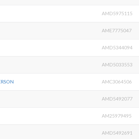
AMD5975115
AME7775047
AMD5344094
N
AMD5033553
ERSON
AMC3064506
AMD5492077
AM25979495
AMD5492691