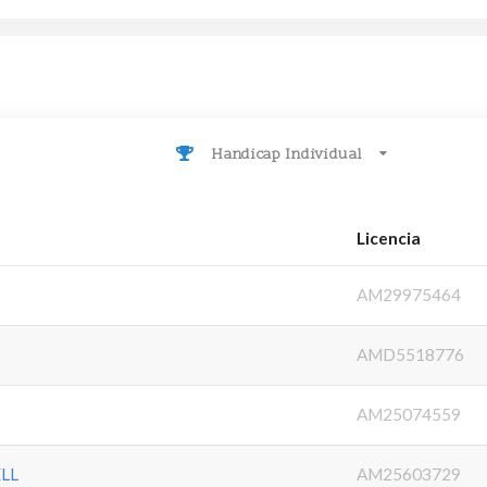
Handicap Individual
Licencia
AM29975464
AMD5518776
AM25074559
LL
AM25603729