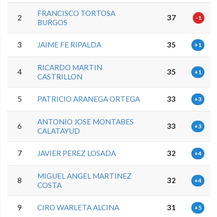
FRANCISCO TORTOSA
2
37
-1
BURGOS
3
JAIME FE RIPALDA
35
+1
RICARDO MARTIN
4
35
+1
CASTRILLON
5
PATRICIO ARANEGA ORTEGA
33
+3
ANTONIO JOSE MONTABES
6
33
+3
CALATAYUD
7
JAVIER PEREZ LOSADA
32
+4
MIGUEL ANGEL MARTINEZ
8
32
+4
COSTA
9
CIRO WARLETA ALCINA
31
+5