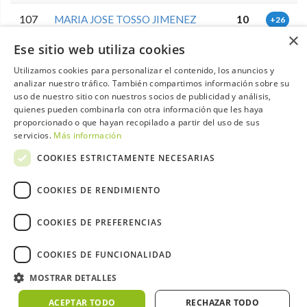
107
MARIA JOSE TOSSO JIMENEZ
10
+26
×
Ese sitio web utiliza cookies
108
ANTONIO GISONNO
10
+26
Utilizamos cookies para personalizar el contenido, los anuncios y
analizar nuestro tráfico. También compartimos información sobre su
109
DANIEL SANCHEZ AYALA
10
+26
uso de nuestro sitio con nuestros socios de publicidad y análisis,
quienes pueden combinarla con otra información que les haya
110
MIRIAM RUIZ NIEVES
9
+27
proporcionado o que hayan recopilado a partir del uso de sus
servicios.
Más información
111
WILLEM SOMERS
9
+27
COOKIES ESTRICTAMENTE NECESARIAS
112
SERGIO BARROSO CACERES
9
+27
COOKIES DE RENDIMIENTO
JOSE PEDRO GALISTEO
COOKIES DE PREFERENCIAS
113
9
+27
SEGURA
COOKIES DE FUNCIONALIDAD
JOSE RAUL RODRIGUEZ
114
9
+27
SANCHEZ
MOSTRAR DETALLES
ACEPTAR TODO
RECHAZAR TODO
115
JESUS CEBALLOS GUERRERO
9