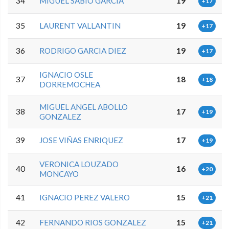
34
MIGUEL SABIO GARCIA
19
+17
35
LAURENT VALLANTIN
19
+17
36
RODRIGO GARCIA DIEZ
19
+17
IGNACIO OSLE
37
18
+18
DORREMOCHEA
MIGUEL ANGEL ABOLLO
38
17
+19
GONZALEZ
39
JOSE VIÑAS ENRIQUEZ
17
+19
VERONICA LOUZADO
40
16
+20
MONCAYO
41
IGNACIO PEREZ VALERO
15
+21
42
FERNANDO RIOS GONZALEZ
15
+21