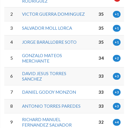
RODRIGUEZ
2
VICTOR GUERRA DOMINGUEZ
35
+1
3
SALVADOR MOLL LORCA
35
+1
4
JORGE BARALLOBRE SOTO
35
+1
GONZALO MATEOS
5
34
+2
MERCHANTE
DAVID JESUS TORRES
6
33
+3
SANCHEZ
7
DANIEL GODOY MONZON
33
+3
8
ANTONIO TORRES PAREDES
33
+3
RICHARD MANUEL
9
32
+4
FERNANDEZ SALVADOR