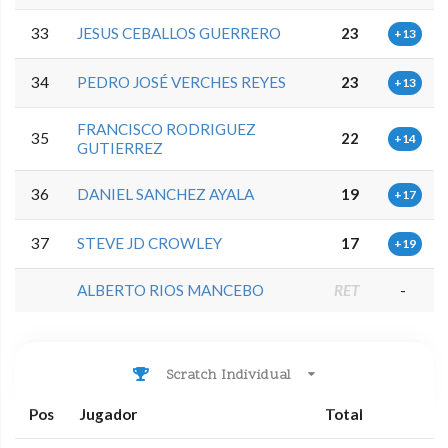
33
JESUS CEBALLOS GUERRERO
23
+13
34
PEDRO JOSÉ VERCHES REYES
23
+13
FRANCISCO RODRIGUEZ
35
22
+14
GUTIERREZ
36
DANIEL SANCHEZ AYALA
19
+17
37
STEVE JD CROWLEY
17
+19
ALBERTO RIOS MANCEBO
RET
-
Scratch Individual
Pos
Jugador
Total