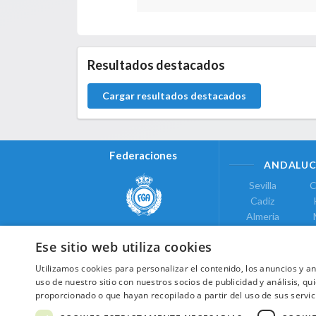
0.0.0
Resultados destacados
Cargar resultados destacados
Federaciones
ANDALUC
Sevilla
C
Cadiz
Almeria
Real Federación Andaluza de
Jaen
G
Golf
Ese sitio web utiliza cookies
ÁREA DE LE
Utilizamos cookies para personalizar el contenido, los anuncios y 
Valencia
uso de nuestro sitio con nuestros socios de publicidad y análisis, 
COMUNIDAD DE
proporcionado o que hayan recopilado a partir del uso de sus servic
Federación de Golf de Madrid
Madrid