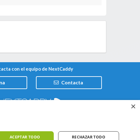
acta con el equipo de NextCaddy
na
Contacta
×
Trabaja con nosotros
ACEPTAR TODO
RECHAZAR TODO