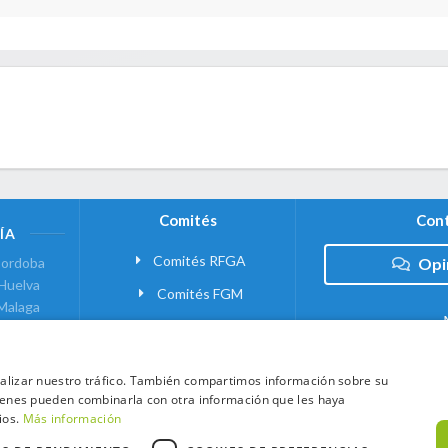
Comités
Cont
ÍA
Comités RFGA
ordoba
Opi
Huelva
Comités FGM
Malaga
ranada
VANTE
analizar nuestro tráfico. También compartimos información sobre su
quienes pueden combinarla con otra información que les haya
 MADRID
ios.
Más información