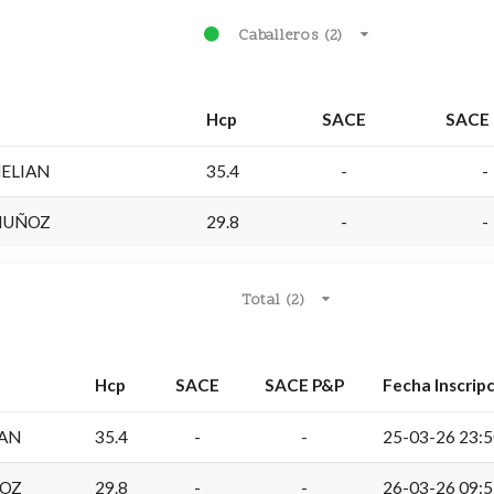
Caballeros (2)
Hcp
SACE
SACE
ELIAN
35.4
-
-
MUÑOZ
29.8
-
-
Total (2)
Hcp
SACE
SACE P&P
Fecha Inscrip
IAN
35.4
-
-
25-03-26 23:
ÑOZ
29.8
-
-
26-03-26 09: