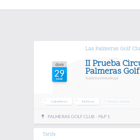
Las Palmeras Golf Cl
II Prueba Circ
dom
Palmeras Golf
29
Stableford (Handicap)
MAR
Caballeros
Señoras
C. Técnico Juvenil
PALMERAS GOLF CLUB - P&P 1
Tarifa