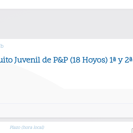
ub
uito Juvenil de P&P (18 Hoyos) 1ª y 2ª
Plazo (hora local)