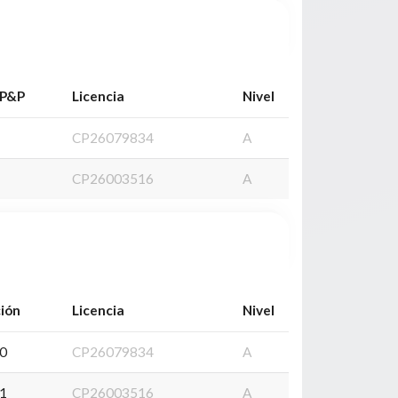
 P&P
Licencia
Nivel
CP26079834
A
CP26003516
A
ción
Licencia
Nivel
50
CP26079834
A
51
CP26003516
A