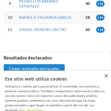
PEDRO LUIS RAMIREZ
9
40
+14
GONZALEZ
10
RAFAEL A. FIGUEROA GARCIA
58
+14
11
DANIEL MORENO CASTRO
60
+16
0.0.0
Resultados destacados
Cargar resultados destacados
×
Ese sitio web utiliza cookies
Utilizamos cookies para personalizar el contenido, los anuncios y
analizar nuestro tráfico. También compartimos información sobre su
Contacta con el equipo de NextCaddy
uso de nuestro sitio con nuestros socios de publicidad y análisis,
quienes pueden combinarla con otra información que les haya
Opina
Contacta
proporcionado o que hayan recopilado a partir del uso de sus
servicios.
Más información