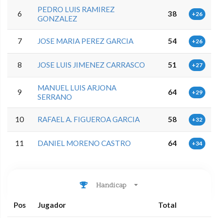
PEDRO LUIS RAMIREZ
6
38
+26
GONZALEZ
7
JOSE MARIA PEREZ GARCIA
54
+26
8
JOSE LUIS JIMENEZ CARRASCO
51
+27
MANUEL LUIS ARJONA
9
64
+29
SERRANO
10
RAFAEL A. FIGUEROA GARCIA
58
+32
11
DANIEL MORENO CASTRO
64
+34
Handicap
Pos
Jugador
Total