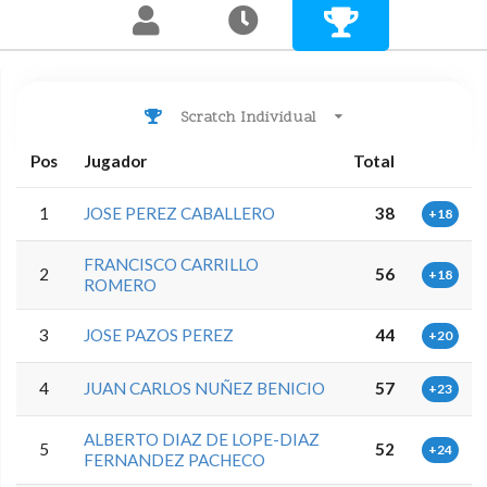
Scratch Individual
Pos
Jugador
Total
1
JOSE PEREZ CABALLERO
38
+18
FRANCISCO CARRILLO
2
56
+18
ROMERO
3
JOSE PAZOS PEREZ
44
+20
4
JUAN CARLOS NUÑEZ BENICIO
57
+23
ALBERTO DIAZ DE LOPE-DIAZ
5
52
+24
FERNANDEZ PACHECO