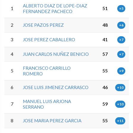
ALBERTO DIAZ DE LOPE-DIAZ
1
51
+5
FERNANDEZ PACHECO
2
JOSE PAZOS PEREZ
48
+6
3
JOSE PEREZ CABALLERO
41
+7
4
JUAN CARLOS NUÑEZ BENICIO
57
+7
FRANCISCO CARRILLO
5
55
+9
ROMERO
6
JOSE LUIS JIMENEZ CARRASCO
46
+10
MANUEL LUIS ARJONA
7
59
+10
SERRANO
8
JOSE MARIA PEREZ GARCIA
55
+11