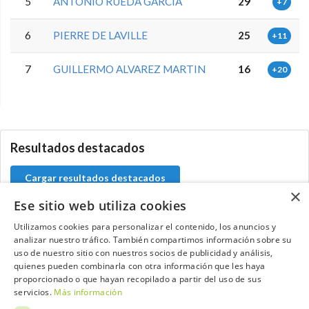
5
ANTONIO RUEDA GARCIA
29
+7
6
PIERRE DE LAVILLE
25
+11
7
GUILLERMO ALVAREZ MARTIN
16
+20
5.9.46.1
Resultados destacados
Cargar resultados destacados
×
Ese sitio web utiliza cookies
Utilizamos cookies para personalizar el contenido, los anuncios y
analizar nuestro tráfico. También compartimos información sobre su
Contacta con el equipo de NextCaddy
uso de nuestro sitio con nuestros socios de publicidad y análisis,
quienes pueden combinarla con otra información que les haya
Opina
Contacta
proporcionado o que hayan recopilado a partir del uso de sus
servicios.
Más información