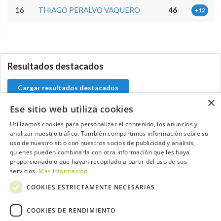
16
THIAGO PERALVO VAQUERO
46
+12
0.0.0
Resultados destacados
Cargar resultados destacados
×
Ese sitio web utiliza cookies
Utilizamos cookies para personalizar el contenido, los anuncios y
analizar nuestro tráfico. También compartimos información sobre su
Contacta con el equipo de NextCaddy
uso de nuestro sitio con nuestros socios de publicidad y análisis,
quienes pueden combinarla con otra información que les haya
Opina
Contacta
proporcionado o que hayan recopilado a partir del uso de sus
servicios.
Más información
COOKIES ESTRICTAMENTE NECESARIAS
COOKIES DE RENDIMIENTO
Trabaja con nosotros