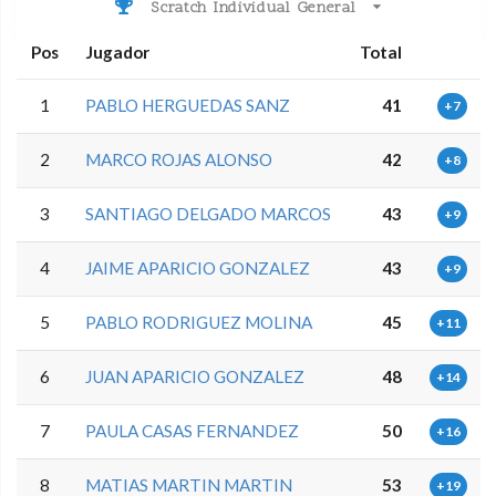
Scratch Individual General
Pos
Jugador
Total
1
PABLO HERGUEDAS SANZ
41
+7
2
MARCO ROJAS ALONSO
42
+8
3
SANTIAGO DELGADO MARCOS
43
+9
4
JAIME APARICIO GONZALEZ
43
+9
5
PABLO RODRIGUEZ MOLINA
45
+11
6
JUAN APARICIO GONZALEZ
48
+14
7
PAULA CASAS FERNANDEZ
50
+16
8
MATIAS MARTIN MARTIN
53
+19