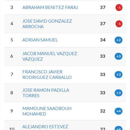
3
ABRAHAM BENITEZ FARAJ
37
-1
JOSE DAVID GONZALEZ
4
37
-1
ARROCHA
5
ADRIAN SAMUEL
34
+2
JACOB MANUEL VAZQUEZ
6
33
+3
VAZQUEZ
FRANCISCO JAVIER
7
33
+3
RODRIGUEZ CARBALLO
JOSE RAMON PADILLA
8
33
+3
TORRES
MAMOUNE SAADBOUH
9
32
+4
MOHAMED
ALEJANDRO ESTEVEZ
10
32
+4