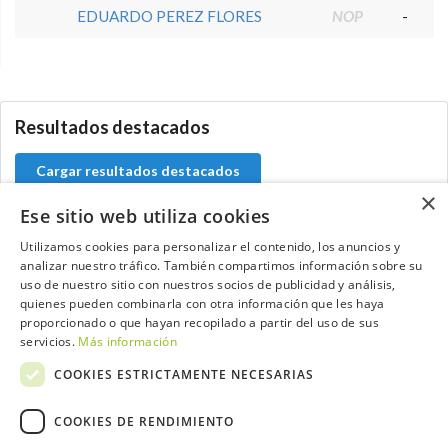
EDUARDO PEREZ FLORES
NOP
-
0.0.0
Resultados destacados
Cargar resultados destacados
×
Ese sitio web utiliza cookies
Utilizamos cookies para personalizar el contenido, los anuncios y
analizar nuestro tráfico. También compartimos información sobre su
Contacta con el equipo de NextCaddy
uso de nuestro sitio con nuestros socios de publicidad y análisis,
quienes pueden combinarla con otra información que les haya
Opina
Contacta
proporcionado o que hayan recopilado a partir del uso de sus
servicios.
Más información
COOKIES ESTRICTAMENTE NECESARIAS
COOKIES DE RENDIMIENTO
Trabaja con nosotros