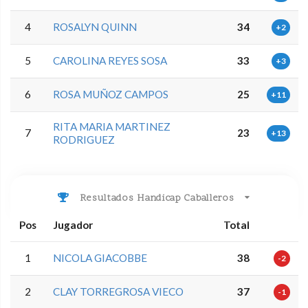
4
ROSALYN QUINN
34
+2
5
CAROLINA REYES SOSA
33
+3
6
ROSA MUÑOZ CAMPOS
25
+11
RITA MARIA MARTINEZ
7
23
+13
RODRIGUEZ
Resultados Handicap Caballeros
Pos
Jugador
Total
1
NICOLA GIACOBBE
38
-2
2
CLAY TORREGROSA VIECO
37
-1