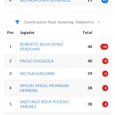
+7
Clasificacion Final Handicap Caballeros
Pos
Jugador
Total
ROBERTO JESUS DENIZ
1
46
-10
PERDOMO
2
PAOLO GUGGIOLA
40
-4
3
NICOLA GIACOBBE
39
-3
MIGUEL ANGEL MONAGAS
4
38
-2
HERRERA
SANTIAGO JESUS TOLEDO
5
38
-2
JIMENEZ