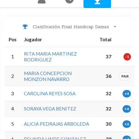
Clasificación Final Handicap Damas
Pos
Jugador
Total
RITA MARIA MARTINEZ
1
37
-1
RODRIGUEZ
MARIA CONCEPCION
2
36
PAR
MONZON NAVARRO
3
CAROLINA REYES SOSA
32
+4
4
SORAYA VEGA BENITEZ
32
+4
5
ALICIA PEDRAJAS ARBOLEDA
30
+6
6
BELINDA LINDE GONZALEZ
29