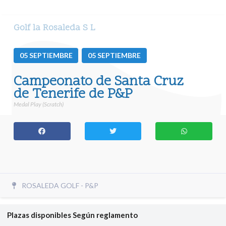
Golf la Rosaleda S L
05
SEPTIEMBRE
05
SEPTIEMBRE
Campeonato de Santa Cruz
de Tenerife de P&P
Medal Play (Scratch)
ROSALEDA GOLF - P&P
Plazas disponibles
Según reglamento