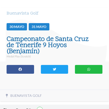
Buenavista Golf
30
MAYO
31
MAYO
Campeonato de Santa Cruz
de Tenerife 9 Hoyos
(Benjamín)
Medal Play (Scratch)
BUENAVISTA GOLF