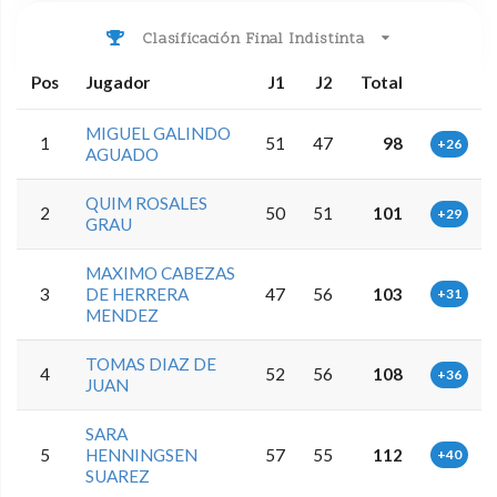
Clasificación Final Indistinta
Pos
Jugador
J1
J2
Total
MIGUEL GALINDO
1
51
47
98
+26
AGUADO
QUIM ROSALES
2
50
51
101
+29
GRAU
MAXIMO CABEZAS
3
DE HERRERA
47
56
103
+31
MENDEZ
TOMAS DIAZ DE
4
52
56
108
+36
JUAN
SARA
5
HENNINGSEN
57
55
112
+40
SUAREZ