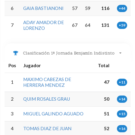
6
GAIA BASTIANONI
57
59
116
+44
ADAY AMADOR DE
7
67
64
131
+59
LORENZO
Clasificación 1ª Jornada Benjamín Indistinto
Pos
Jugador
Total
MAXIMO CABEZAS DE
1
47
+11
HERRERA MENDEZ
2
QUIM ROSALES GRAU
50
+14
3
MIGUEL GALINDO AGUADO
51
+15
4
TOMAS DIAZ DE JUAN
52
+16