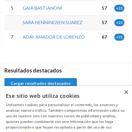
5
GAIA BASTIANONI
57
+21
SARA HENNINGSEN SUAREZ
57
+21
7
ADAY AMADOR DE LORENZO
67
+31
0.0.0
Resultados destacados
Cargar resultados destacados
×
Ese sitio web utiliza cookies
Utilizamos cookies para personalizar el contenido, los anuncios y
analizar nuestro tráfico. También compartimos información sobre su
Contacta con el equipo de NextCaddy
uso de nuestro sitio con nuestros socios de publicidad y análisis,
quienes pueden combinarla con otra información que les haya
Opina
Contacta
proporcionado o que hayan recopilado a partir del uso de sus