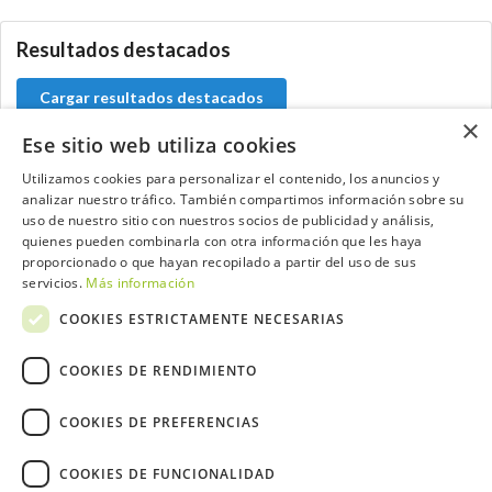
Resultados destacados
Cargar resultados destacados
×
Ese sitio web utiliza cookies
Utilizamos cookies para personalizar el contenido, los anuncios y
analizar nuestro tráfico. También compartimos información sobre su
Contacta con el equipo de NextCaddy
uso de nuestro sitio con nuestros socios de publicidad y análisis,
quienes pueden combinarla con otra información que les haya
Opina
Contacta
proporcionado o que hayan recopilado a partir del uso de sus
servicios.
Más información
COOKIES ESTRICTAMENTE NECESARIAS
COOKIES DE RENDIMIENTO
Trabaja con nosotros
COOKIES DE PREFERENCIAS
COOKIES DE FUNCIONALIDAD