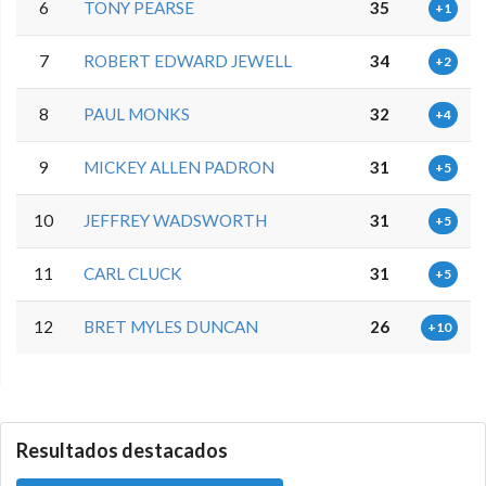
6
TONY PEARSE
35
+1
7
ROBERT EDWARD JEWELL
34
+2
8
PAUL MONKS
32
+4
9
MICKEY ALLEN PADRON
31
+5
10
JEFFREY WADSWORTH
31
+5
11
CARL CLUCK
31
+5
12
BRET MYLES DUNCAN
26
+10
0.0.0
Resultados destacados