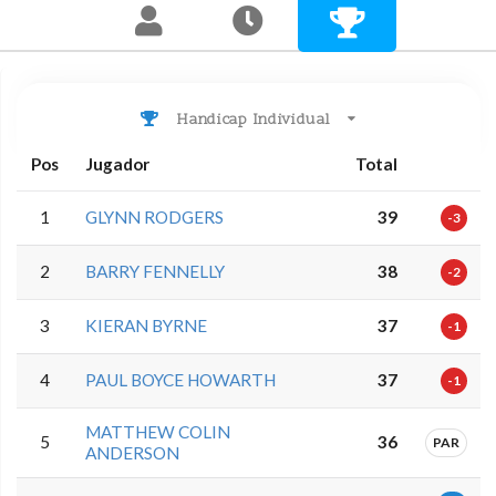
Handicap Individual
Pos
Jugador
Total
1
GLYNN RODGERS
39
-3
2
BARRY FENNELLY
38
-2
3
KIERAN BYRNE
37
-1
4
PAUL BOYCE HOWARTH
37
-1
MATTHEW COLIN
5
36
PAR
ANDERSON