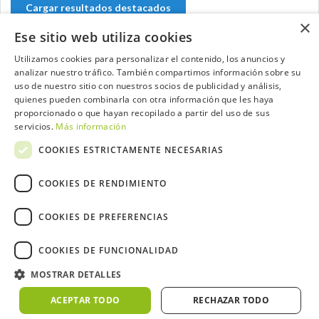
Cargar resultados destacados
×
Ese sitio web utiliza cookies
Utilizamos cookies para personalizar el contenido, los anuncios y
analizar nuestro tráfico. También compartimos información sobre su
Contacta con el equipo de NextCaddy
uso de nuestro sitio con nuestros socios de publicidad y análisis,
quienes pueden combinarla con otra información que les haya
Opina
Contacta
proporcionado o que hayan recopilado a partir del uso de sus
servicios.
Más información
COOKIES ESTRICTAMENTE NECESARIAS
COOKIES DE RENDIMIENTO
Trabaja con nosotros
COOKIES DE PREFERENCIAS
COOKIES DE FUNCIONALIDAD
MOSTRAR DETALLES
2026 ©NextCaddy.
Añade tu Widget NextCaddy
Política de Cookies
Política de Privacidad
ACEPTAR TODO
RECHAZAR TODO
Términos y Condiciones
Meteo ©AEMET
Meteo ©DarkSky