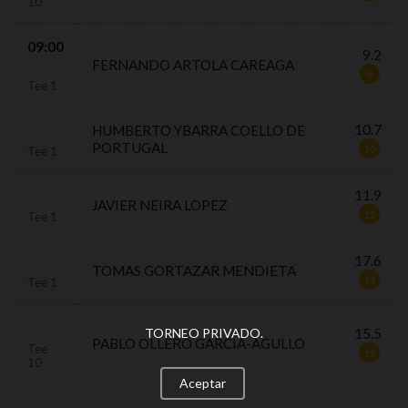
10
09:00
9.2
FERNANDO ARTOLA CAREAGA
9
Tee 1
10.7
HUMBERTO YBARRA COELLO DE
PORTUGAL
10
Tee 1
11.9
JAVIER NEIRA LOPEZ
12
Tee 1
17.6
TOMAS GORTAZAR MENDIETA
18
Tee 1
TORNEO PRIVADO.
15.5
PABLO OLLERO GARCIA-AGULLO
Tee
15
10
Aceptar