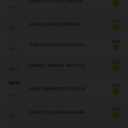
ERNESTO OLLERO MARIN
13
Tee 1
13.1
JUAN OLLERO BORRERO
13
Tee 1
18.4
JOSE MACPHERSON MAYOL
18
Tee 1
22.3
RAFAEL CANALES ABAITUA
22
Tee 1
08:50
23.8
PABLO NAVARRO SOTILLOS
24
Tee 1
19.4
IGNACIO OLLERO AGUILAR
19
Tee 1