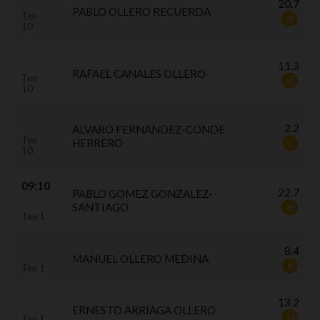
20.7
PABLO OLLERO RECUERDA
Tee
21
10
11.3
RAFAEL CANALES OLLERO
Tee
11
10
2.2
ALVARO FERNANDEZ-CONDE
Tee
HERRERO
2
10
09:10
22.7
PABLO GOMEZ GONZALEZ-
SANTIAGO
23
Tee 1
8.4
MANUEL OLLERO MEDINA
8
Tee 1
13.2
ERNESTO ARRIAGA OLLERO
13
Tee 1