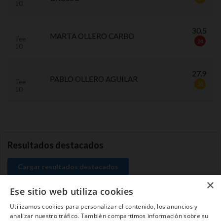
10
30.5
MARTA OLLERO CARBO
Tee
24
10
27.9
PABLO OLLERO AGUILAR
Tee
24
10
0.0.0
Resultados destacados
Cargar resultados destacados
×
Ese sitio web utiliza cookies
Utilizamos cookies para personalizar el contenido, los anuncios y
analizar nuestro tráfico. También compartimos información sobre su