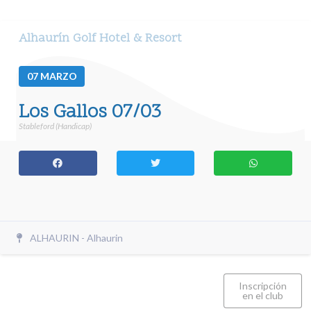
Alhaurín Golf Hotel & Resort
07
MARZO
Los Gallos 07/03
Stableford (Handicap)
ALHAURIN - Alhaurin
Inscripción
en el club