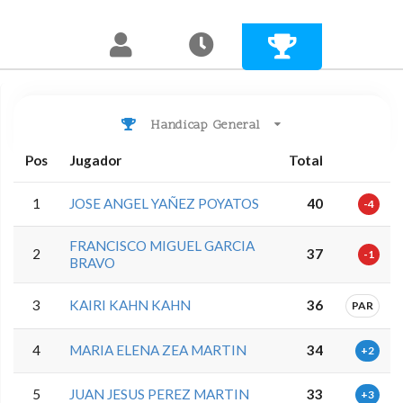
Handicap General
Pos
Jugador
Total
1
JOSE ANGEL YAÑEZ POYATOS
40
-4
FRANCISCO MIGUEL GARCIA
2
37
-1
BRAVO
3
KAIRI KAHN KAHN
36
PAR
4
MARIA ELENA ZEA MARTIN
34
+2
5
JUAN JESUS PEREZ MARTIN
33
+3