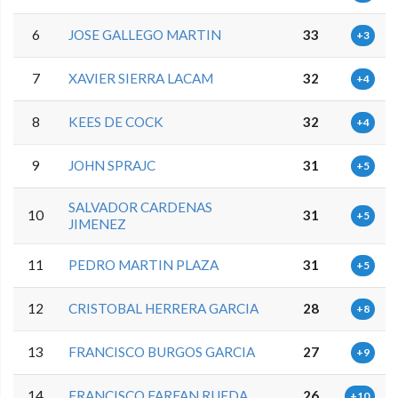
6
JOSE GALLEGO MARTIN
33
+3
7
XAVIER SIERRA LACAM
32
+4
8
KEES DE COCK
32
+4
9
JOHN SPRAJC
31
+5
SALVADOR CARDENAS
10
31
+5
JIMENEZ
11
PEDRO MARTIN PLAZA
31
+5
12
CRISTOBAL HERRERA GARCIA
28
+8
13
FRANCISCO BURGOS GARCIA
27
+9
14
FRANCISCO FARFAN RUEDA
26
+10