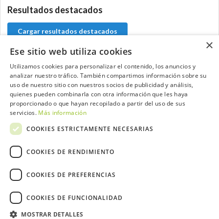
Resultados destacados
Cargar resultados destacados
×
Ese sitio web utiliza cookies
Utilizamos cookies para personalizar el contenido, los anuncios y
analizar nuestro tráfico. También compartimos información sobre su
Contacta con el equipo de NextCaddy
uso de nuestro sitio con nuestros socios de publicidad y análisis,
quienes pueden combinarla con otra información que les haya
Opina
Contacta
proporcionado o que hayan recopilado a partir del uso de sus
servicios.
Más información
COOKIES ESTRICTAMENTE NECESARIAS
COOKIES DE RENDIMIENTO
Trabaja con nosotros
COOKIES DE PREFERENCIAS
COOKIES DE FUNCIONALIDAD
MOSTRAR DETALLES
2026 ©NextCaddy.
Añade tu Widget NextCaddy