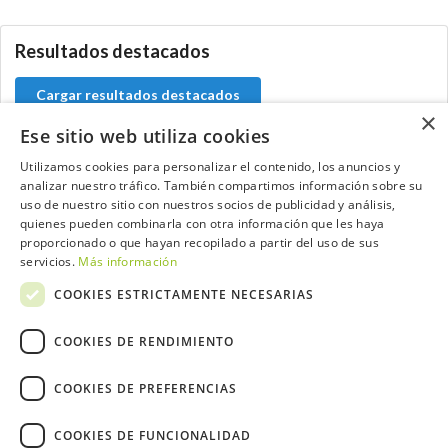
Resultados destacados
Cargar resultados destacados
×
Ese sitio web utiliza cookies
Utilizamos cookies para personalizar el contenido, los anuncios y
analizar nuestro tráfico. También compartimos información sobre su
Contacta con el equipo de NextCaddy
uso de nuestro sitio con nuestros socios de publicidad y análisis,
quienes pueden combinarla con otra información que les haya
Opina
Contacta
proporcionado o que hayan recopilado a partir del uso de sus
servicios.
Más información
COOKIES ESTRICTAMENTE NECESARIAS
COOKIES DE RENDIMIENTO
Trabaja con nosotros
COOKIES DE PREFERENCIAS
COOKIES DE FUNCIONALIDAD