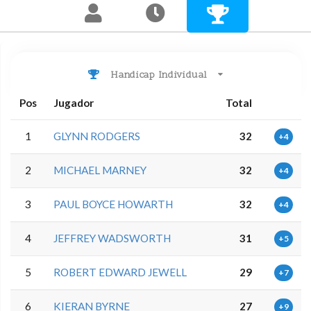
Handicap Individual
Pos
Jugador
Total
1
GLYNN RODGERS
32
+4
2
MICHAEL MARNEY
32
+4
3
PAUL BOYCE HOWARTH
32
+4
4
JEFFREY WADSWORTH
31
+5
5
ROBERT EDWARD JEWELL
29
+7
6
KIERAN BYRNE
27
+9