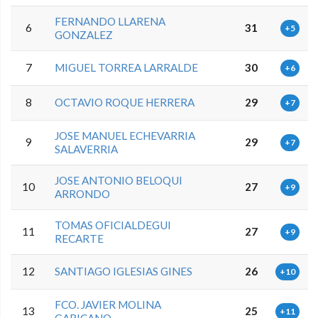
FERNANDO LLARENA
6
31
+5
GONZALEZ
7
MIGUEL TORREA LARRALDE
30
+6
8
OCTAVIO ROQUE HERRERA
29
+7
JOSE MANUEL ECHEVARRIA
9
29
+7
SALAVERRIA
JOSE ANTONIO BELOQUI
10
27
+9
ARRONDO
TOMAS OFICIALDEGUI
11
27
+9
RECARTE
12
SANTIAGO IGLESIAS GINES
26
+10
FCO. JAVIER MOLINA
13
25
+11
GARICANO