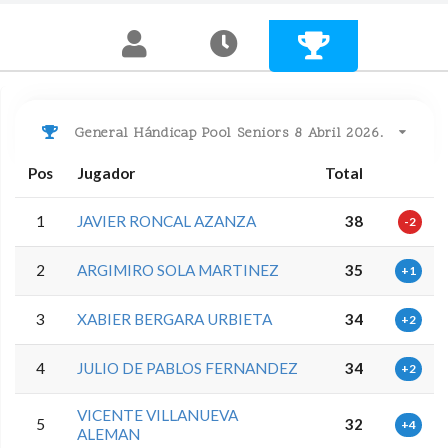
General Hándicap Pool Seniors 8 Abril 2026.
Pos
Jugador
Total
1
JAVIER RONCAL AZANZA
38
-2
2
ARGIMIRO SOLA MARTINEZ
35
+1
3
XABIER BERGARA URBIETA
34
+2
4
JULIO DE PABLOS FERNANDEZ
34
+2
VICENTE VILLANUEVA
5
32
+4
ALEMAN