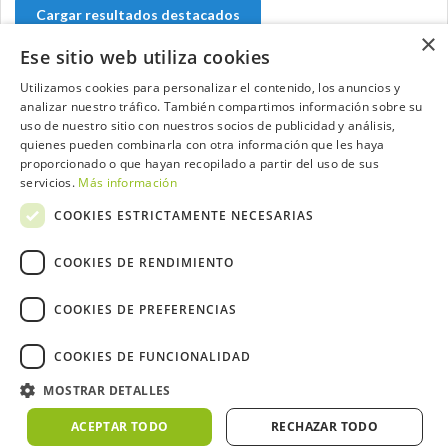
Cargar resultados destacados
×
Ese sitio web utiliza cookies
Utilizamos cookies para personalizar el contenido, los anuncios y
analizar nuestro tráfico. También compartimos información sobre su
Contacta con el equipo de NextCaddy
uso de nuestro sitio con nuestros socios de publicidad y análisis,
quienes pueden combinarla con otra información que les haya
Opina
Contacta
proporcionado o que hayan recopilado a partir del uso de sus
servicios.
Más información
COOKIES ESTRICTAMENTE NECESARIAS
COOKIES DE RENDIMIENTO
Trabaja con nosotros
COOKIES DE PREFERENCIAS
COOKIES DE FUNCIONALIDAD
MOSTRAR DETALLES
2026 ©NextCaddy.
Añade tu Widget NextCaddy
Política de Cookies
Política de Privacidad
ACEPTAR TODO
RECHAZAR TODO
Términos y Condiciones
Meteo ©AEMET
Meteo ©DarkSky