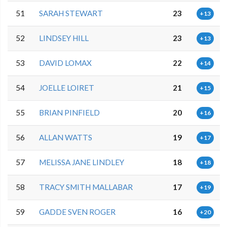
51
SARAH STEWART
23
+13
52
LINDSEY HILL
23
+13
53
DAVID LOMAX
22
+14
54
JOELLE LOIRET
21
+15
55
BRIAN PINFIELD
20
+16
56
ALLAN WATTS
19
+17
57
MELISSA JANE LINDLEY
18
+18
58
TRACY SMITH MALLABAR
17
+19
59
GADDE SVEN ROGER
16
+20