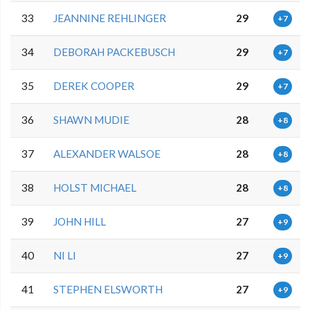
33
JEANNINE REHLINGER
29
+7
34
DEBORAH PACKEBUSCH
29
+7
35
DEREK COOPER
29
+7
36
SHAWN MUDIE
28
+8
37
ALEXANDER WALSOE
28
+8
38
HOLST MICHAEL
28
+8
39
JOHN HILL
27
+9
40
NI LI
27
+9
41
STEPHEN ELSWORTH
27
+9