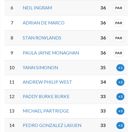
6
NEIL INGRAM
36
PAR
7
ADRIAN DE MARCO
36
PAR
8
STAN ROWLANDS
36
PAR
9
PAULA JAYNE MONAGHAN
36
PAR
10
YANN SIMONON
35
+1
11
ANDREW PHILIP WEST
34
+2
12
PADDY BURKE BURKE
33
+3
13
MICHAEL PARTRIDGE
33
+3
14
PEDRO GONZALEZ LASUEN
33
+3