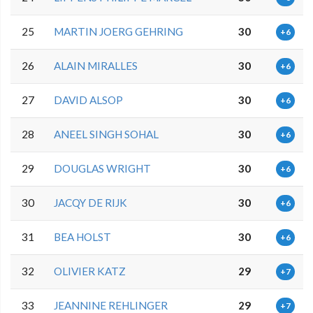
25
MARTIN JOERG GEHRING
30
+6
26
ALAIN MIRALLES
30
+6
27
DAVID ALSOP
30
+6
28
ANEEL SINGH SOHAL
30
+6
29
DOUGLAS WRIGHT
30
+6
30
JACQY DE RIJK
30
+6
31
BEA HOLST
30
+6
32
OLIVIER KATZ
29
+7
33
JEANNINE REHLINGER
29
+7