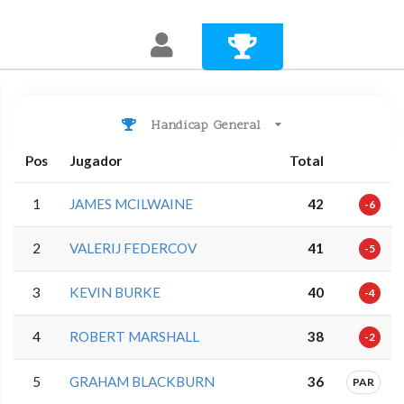
Handicap General
Pos
Jugador
Total
1
JAMES MCILWAINE
42
-6
2
VALERIJ FEDERCOV
41
-5
3
KEVIN BURKE
40
-4
4
ROBERT MARSHALL
38
-2
5
GRAHAM BLACKBURN
36
PAR