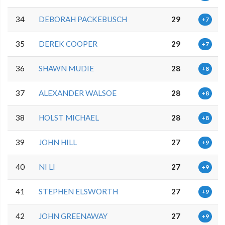
34
DEBORAH PACKEBUSCH
29
+7
35
DEREK COOPER
29
+7
36
SHAWN MUDIE
28
+8
37
ALEXANDER WALSOE
28
+8
38
HOLST MICHAEL
28
+8
39
JOHN HILL
27
+9
40
NI LI
27
+9
41
STEPHEN ELSWORTH
27
+9
42
JOHN GREENAWAY
27
+9