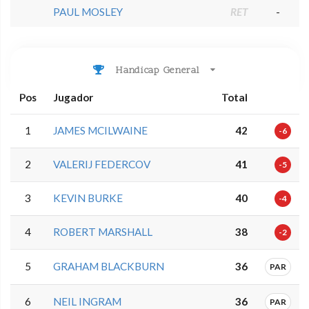
PAUL MOSLEY
RET
-
Handicap General
Pos
Jugador
Total
1
JAMES MCILWAINE
42
-6
2
VALERIJ FEDERCOV
41
-5
3
KEVIN BURKE
40
-4
4
ROBERT MARSHALL
38
-2
5
GRAHAM BLACKBURN
36
PAR
6
NEIL INGRAM
36
PAR