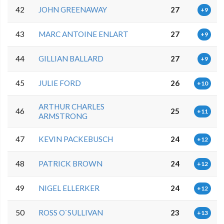
42
JOHN GREENAWAY
27
+9
43
MARC ANTOINE ENLART
27
+9
44
GILLIAN BALLARD
27
+9
45
JULIE FORD
26
+10
ARTHUR CHARLES
46
25
+11
ARMSTRONG
47
KEVIN PACKEBUSCH
24
+12
48
PATRICK BROWN
24
+12
49
NIGEL ELLERKER
24
+12
50
ROSS O`SULLIVAN
23
+13