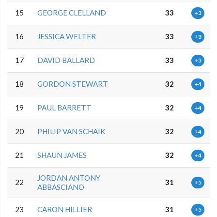
15
GEORGE CLELLAND
33
+3
16
JESSICA WELTER
33
+3
17
DAVID BALLARD
33
+3
18
GORDON STEWART
32
+4
19
PAUL BARRETT
32
+4
20
PHILIP VAN SCHAIK
32
+4
21
SHAUN JAMES
32
+4
JORDAN ANTONY
22
31
+5
ABBASCIANO
23
CARON HILLIER
31
+5