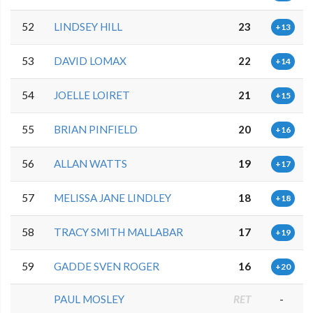
52
LINDSEY HILL
23
+13
53
DAVID LOMAX
22
+14
54
JOELLE LOIRET
21
+15
55
BRIAN PINFIELD
20
+16
56
ALLAN WATTS
19
+17
57
MELISSA JANE LINDLEY
18
+18
58
TRACY SMITH MALLABAR
17
+19
59
GADDE SVEN ROGER
16
+20
PAUL MOSLEY
RET
-