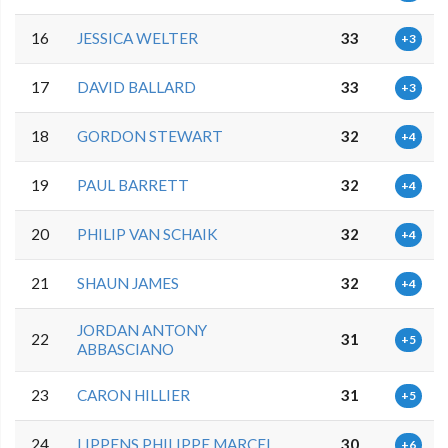
16
JESSICA WELTER
33
+3
17
DAVID BALLARD
33
+3
18
GORDON STEWART
32
+4
19
PAUL BARRETT
32
+4
20
PHILIP VAN SCHAIK
32
+4
21
SHAUN JAMES
32
+4
JORDAN ANTONY
22
31
+5
ABBASCIANO
23
CARON HILLIER
31
+5
24
LIPPENS PHILIPPE MARCEL
30
+6