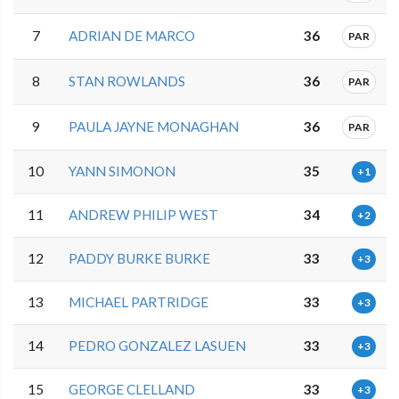
7
ADRIAN DE MARCO
36
PAR
8
STAN ROWLANDS
36
PAR
9
PAULA JAYNE MONAGHAN
36
PAR
10
YANN SIMONON
35
+1
11
ANDREW PHILIP WEST
34
+2
12
PADDY BURKE BURKE
33
+3
13
MICHAEL PARTRIDGE
33
+3
14
PEDRO GONZALEZ LASUEN
33
+3
15
GEORGE CLELLAND
33
+3