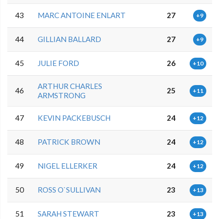
43
MARC ANTOINE ENLART
27
+9
44
GILLIAN BALLARD
27
+9
45
JULIE FORD
26
+10
ARTHUR CHARLES
46
25
+11
ARMSTRONG
47
KEVIN PACKEBUSCH
24
+12
48
PATRICK BROWN
24
+12
49
NIGEL ELLERKER
24
+12
50
ROSS O`SULLIVAN
23
+13
51
SARAH STEWART
23
+13