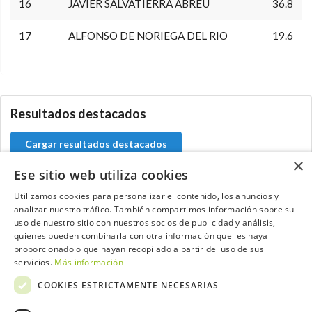
16
JAVIER SALVATIERRA ABREU
36.8
17
ALFONSO DE NORIEGA DEL RIO
19.6
0.0.0
Resultados destacados
Cargar resultados destacados
×
Ese sitio web utiliza cookies
Utilizamos cookies para personalizar el contenido, los anuncios y
analizar nuestro tráfico. También compartimos información sobre su
Contacta con el equipo de NextCaddy
uso de nuestro sitio con nuestros socios de publicidad y análisis,
quienes pueden combinarla con otra información que les haya
Opina
Contacta
proporcionado o que hayan recopilado a partir del uso de sus
servicios.
Más información
COOKIES ESTRICTAMENTE NECESARIAS