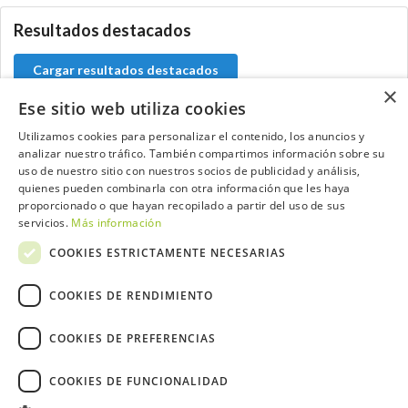
Resultados destacados
Cargar resultados destacados
×
Ese sitio web utiliza cookies
Utilizamos cookies para personalizar el contenido, los anuncios y
analizar nuestro tráfico. También compartimos información sobre su
Contacta con el equipo de NextCaddy
uso de nuestro sitio con nuestros socios de publicidad y análisis,
quienes pueden combinarla con otra información que les haya
Opina
Contacta
proporcionado o que hayan recopilado a partir del uso de sus
servicios.
Más información
COOKIES ESTRICTAMENTE NECESARIAS
COOKIES DE RENDIMIENTO
Trabaja con nosotros
COOKIES DE PREFERENCIAS
COOKIES DE FUNCIONALIDAD