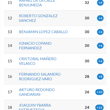
RAFAEL DE LA CALLE
11
32
+4
BENJUMEDA
ROBERTO GONZALEZ
12
30
+6
SANCHEZ
13
BENJAMIN LOPEZ CABALLO
30
+6
IGNACIO COPANO
14
30
+6
FERNANDEZ
CRISTOBAL MAÑERO
15
30
+6
VELASCO
FERNANDO SALAMERO
16
28
+8
RODRIGUEZ-VARO
ARTURO REDONDO
17
26
+10
GANDARIAS
JOAQUIN YBARRA
18
24
+12
SATRUSTEGUI