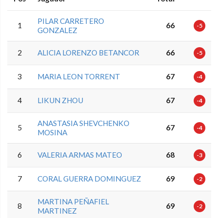
PILAR CARRETERO
1
66
-5
GONZALEZ
2
ALICIA LORENZO BETANCOR
66
-5
3
MARIA LEON TORRENT
67
-4
4
LIKUN ZHOU
67
-4
ANASTASIA SHEVCHENKO
5
67
-4
MOSINA
6
VALERIA ARMAS MATEO
68
-3
7
CORAL GUERRA DOMINGUEZ
69
-2
MARTINA PEÑAFIEL
8
69
-2
MARTINEZ