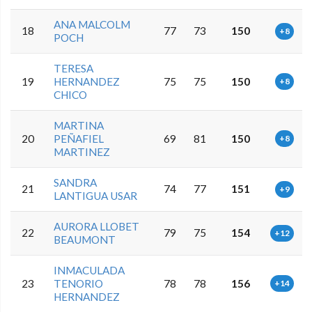
ANA MALCOLM
18
77
73
150
+8
POCH
TERESA
19
HERNANDEZ
75
75
150
+8
CHICO
MARTINA
20
PEÑAFIEL
69
81
150
+8
MARTINEZ
SANDRA
21
74
77
151
+9
LANTIGUA USAR
AURORA LLOBET
22
79
75
154
+12
BEAUMONT
INMACULADA
23
TENORIO
78
78
156
+14
HERNANDEZ