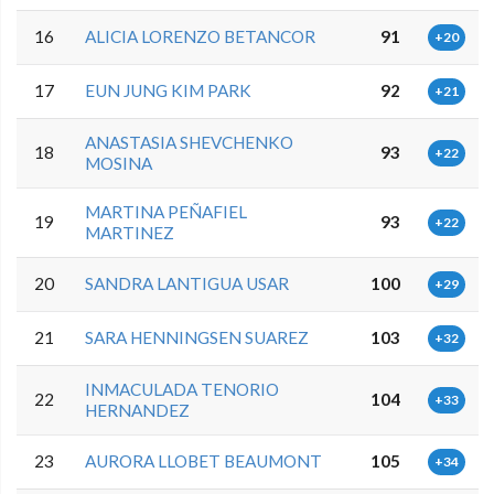
16
ALICIA LORENZO BETANCOR
91
+20
17
EUN JUNG KIM PARK
92
+21
ANASTASIA SHEVCHENKO
18
93
+22
MOSINA
MARTINA PEÑAFIEL
19
93
+22
MARTINEZ
20
SANDRA LANTIGUA USAR
100
+29
21
SARA HENNINGSEN SUAREZ
103
+32
INMACULADA TENORIO
22
104
+33
HERNANDEZ
23
AURORA LLOBET BEAUMONT
105
+34