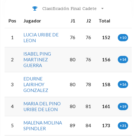
Clasificación Final Cadete
Pos
Jugador
J1
J2
Total
LUCIA URIBE DE
1
76
76
152
+10
LEON
ISABEL PING
2
MARTINEZ
80
76
156
+14
GUERRA
EDURNE
3
LAIRIHOY
80
78
158
+16
GONZALEZ
MARIA DEL PINO
4
80
81
161
+19
URIBE DE LEON
MALENA MOLINA
5
89
84
173
+31
SPINDLER