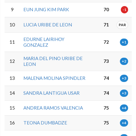
9
EUN JUNG KIM PARK
70
-1
10
LUCIA URIBE DE LEON
71
PAR
EDURNE LAIRIHOY
11
72
+1
GONZALEZ
MARIA DEL PINO URIBE DE
12
73
+2
LEON
13
MALENA MOLINA SPINDLER
74
+3
14
SANDRA LANTIGUA USAR
74
+3
15
ANDREA RAMOS VALENCIA
75
+4
16
TEONA DUMBADZE
75
+4