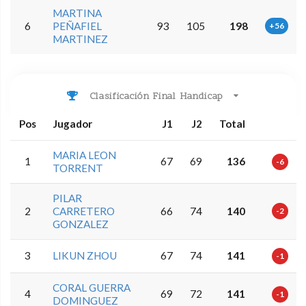
MARTINA
6
PEÑAFIEL
93
105
198
+56
MARTINEZ
Clasificación Final Handicap
Pos
Jugador
J1
J2
Total
MARIA LEON
1
67
69
136
-6
TORRENT
PILAR
2
CARRETERO
66
74
140
-2
GONZALEZ
3
LIKUN ZHOU
67
74
141
-1
CORAL GUERRA
4
69
72
141
-1
DOMINGUEZ