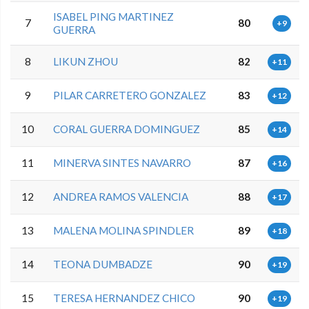
ISABEL PING MARTINEZ
7
80
+9
GUERRA
8
LIKUN ZHOU
82
+11
9
PILAR CARRETERO GONZALEZ
83
+12
10
CORAL GUERRA DOMINGUEZ
85
+14
11
MINERVA SINTES NAVARRO
87
+16
12
ANDREA RAMOS VALENCIA
88
+17
13
MALENA MOLINA SPINDLER
89
+18
14
TEONA DUMBADZE
90
+19
15
TERESA HERNANDEZ CHICO
90
+19