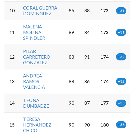
CORAL GUERRA
10
85
88
173
+31
DOMINGUEZ
MALENA
11
MOLINA
89
84
173
+31
SPINDLER
PILAR
12
CARRETERO
83
91
174
+32
GONZALEZ
ANDREA
13
RAMOS
88
86
174
+32
VALENCIA
TEONA
14
90
87
177
+35
DUMBADZE
TERESA
15
HERNANDEZ
90
90
180
+38
CHICO