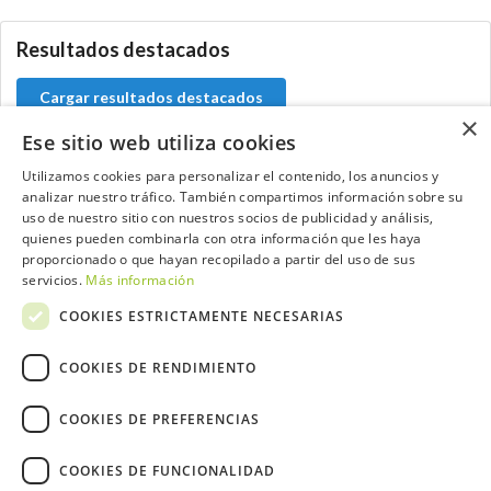
Resultados destacados
Cargar resultados destacados
×
Ese sitio web utiliza cookies
Utilizamos cookies para personalizar el contenido, los anuncios y
analizar nuestro tráfico. También compartimos información sobre su
Contacta con el equipo de NextCaddy
uso de nuestro sitio con nuestros socios de publicidad y análisis,
quienes pueden combinarla con otra información que les haya
Opina
Contacta
proporcionado o que hayan recopilado a partir del uso de sus
servicios.
Más información
COOKIES ESTRICTAMENTE NECESARIAS
COOKIES DE RENDIMIENTO
Trabaja con nosotros
COOKIES DE PREFERENCIAS
COOKIES DE FUNCIONALIDAD