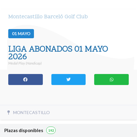
Montecastillo Barceló Golf Club
01
MAYO
LIGA ABONADOS 01 MAYO
2026
Medal Play (Handicap)
MONTECASTILLO
Plazas disponibles
192