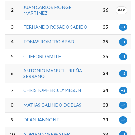
JUAN CARLOS MONGE
2
36
PAR
MARTINEZ
3
FERNANDO ROSADO SABIDO
35
+1
4
TOMAS ROMERO ABAD
35
+1
5
CLIFFORD SMITH
35
+1
ANTONIO MANUEL UREÑA
6
34
+2
SERRANO
7
CHRISTOPHER J. JAMESON
34
+2
8
MATIAS GALINDO DOBLAS
33
+3
9
DEAN JANNONE
33
+3
10
ADRIANA VERWATER
33
+3