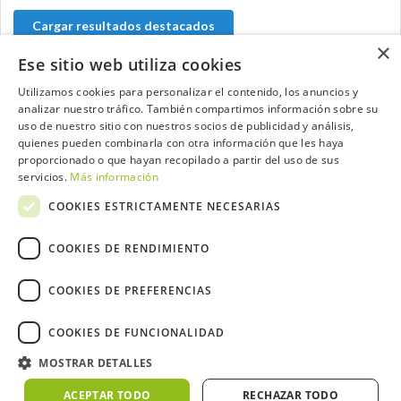
Cargar resultados destacados
×
Ese sitio web utiliza cookies
Utilizamos cookies para personalizar el contenido, los anuncios y
analizar nuestro tráfico. También compartimos información sobre su
Contacta con el equipo de NextCaddy
uso de nuestro sitio con nuestros socios de publicidad y análisis,
quienes pueden combinarla con otra información que les haya
Opina
Contacta
proporcionado o que hayan recopilado a partir del uso de sus
servicios.
Más información
COOKIES ESTRICTAMENTE NECESARIAS
COOKIES DE RENDIMIENTO
Trabaja con nosotros
COOKIES DE PREFERENCIAS
COOKIES DE FUNCIONALIDAD
MOSTRAR DETALLES
2026 ©NextCaddy.
Añade tu Widget NextCaddy
Política de Cookies
Política de Privacidad
ACEPTAR TODO
RECHAZAR TODO