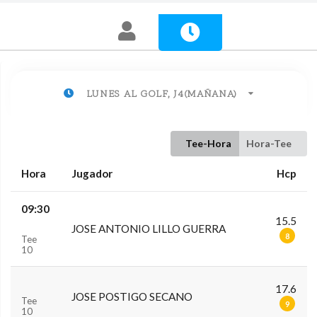
LUNES AL GOLF, J4(MAÑANA)
Tee-Hora
Hora-Tee
Hora
Jugador
Hcp
09:30
15.5
JOSE ANTONIO LILLO GUERRA
8
Tee
10
17.6
JOSE POSTIGO SECANO
Tee
9
10