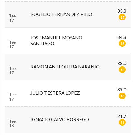
33.8
ROGELIO FERNANDEZ PINO
Tee
17
17
34.8
JOSE MANUEL MOYANO
Tee
SANTIAGO
18
17
38.0
RAMON ANTEQUERA NARANJO
Tee
18
17
39.0
JULIO TESTERA LOPEZ
Tee
18
17
21.7
IGNACIO CALVO BORREGO
Tee
11
18