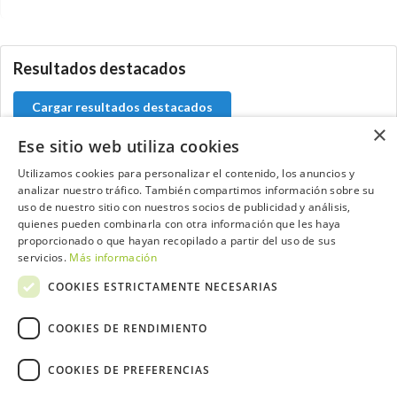
0.0.0
Resultados destacados
Cargar resultados destacados
×
Ese sitio web utiliza cookies
Utilizamos cookies para personalizar el contenido, los anuncios y
analizar nuestro tráfico. También compartimos información sobre su
Contacta con el equipo de NextCaddy
uso de nuestro sitio con nuestros socios de publicidad y análisis,
quienes pueden combinarla con otra información que les haya
Opina
Contacta
proporcionado o que hayan recopilado a partir del uso de sus
servicios.
Más información
COOKIES ESTRICTAMENTE NECESARIAS
COOKIES DE RENDIMIENTO
Trabaja con nosotros
COOKIES DE PREFERENCIAS