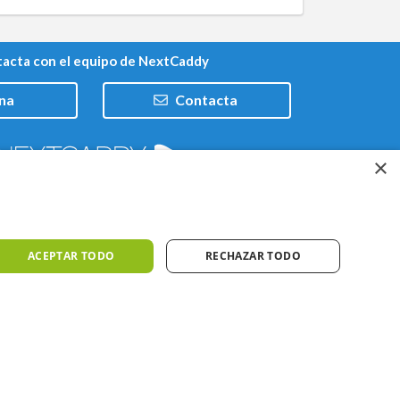
acta con el equipo de NextCaddy
na
Contacta
×
Trabaja con nosotros
ACEPTAR TODO
RECHAZAR TODO
iones
Meteo ©AEMET
Meteo ©DarkSky