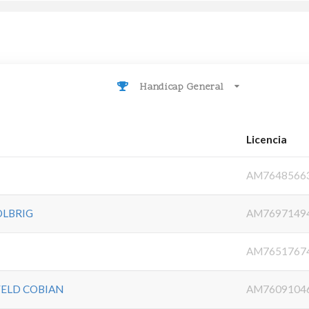
Handicap General
Licencia
AM7648566
OLBRIG
AM7697149
AM7651767
FELD COBIAN
AM7609104