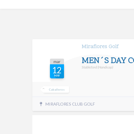
Miraflores Golf
MEN´S DAY 
mar
Stableford (Handicap)
12
MAY
Caballeros
MIRAFLORES CLUB GOLF