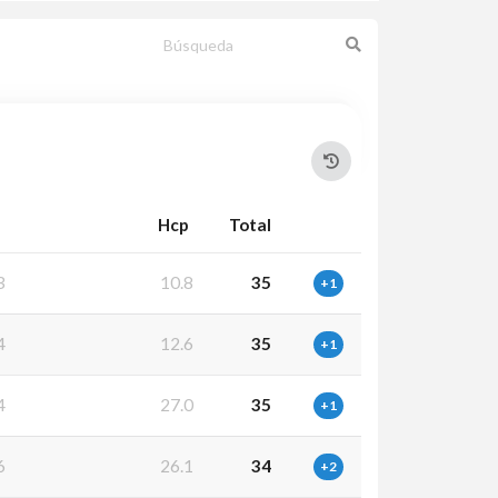
Hcp
Total
3
10.8
35
+1
4
12.6
35
+1
4
27.0
35
+1
6
26.1
34
+2