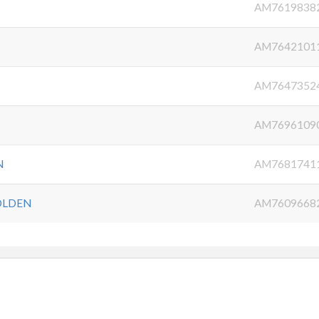
AM7619838
AM7642101
AM7647352
AM7696109
N
AM7681741
OLDEN
AM7609668