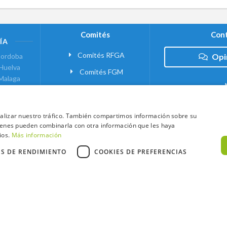
Comités
Cont
ÍA
Comités RFGA
ordoba
Opi
Huelva
Comités FGM
Malaga
ranada
VANTE
analizar nuestro tráfico. También compartimos información sobre su
quienes pueden combinarla con otra información que les haya
 MADRID
ios.
Más información
ES DE RENDIMIENTO
COOKIES DE PREFERENCIAS
xtCaddy
Política de Cookies
Política de Privacidad
Términos y Condic