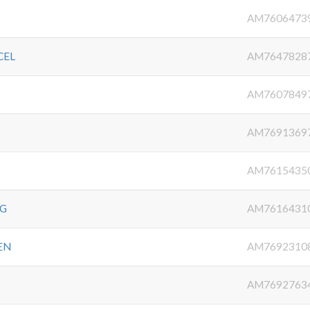
AM7606473
CEL
AM7647828
AM7607849
AM7691369
AM7615435
NG
AM7616431
EN
AM7692310
AM7692763