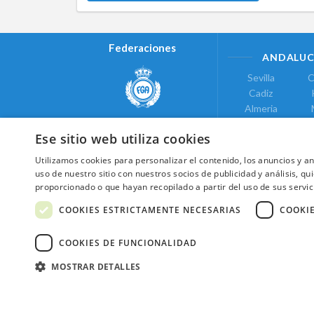
Federaciones
ANDALUC
Sevilla
C
Cadiz
Almeria
Real Federación Andaluza de
Jaen
G
Golf
Ese sitio web utiliza cookies
ÁREA DE LE
Utilizamos cookies para personalizar el contenido, los anuncios y 
Valencia
uso de nuestro sitio con nuestros socios de publicidad y análisis, 
COMUNIDAD DE
proporcionado o que hayan recopilado a partir del uso de sus servic
Federación de Golf de Madrid
Madrid
COOKIES ESTRICTAMENTE NECESARIAS
COOKI
COOKIES DE FUNCIONALIDAD
MOSTRAR DETALLES
2026 ©NextCaddy.
Añade tu Widget Ne