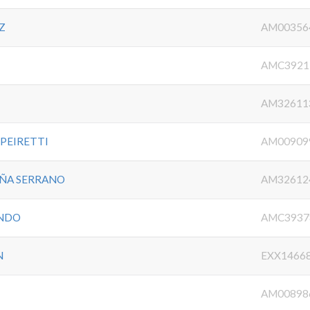
Z
AM00356
AMC3921
AM32611
 PEIRETTI
AM00909
ÑA SERRANO
AM32612
INDO
AMC3937
N
EXX1466
AM00898