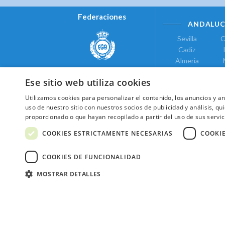
Federaciones
ANDALUC
Sevilla
C
Cadiz
Almeria
Real Federación Andaluza de
Jaen
G
Golf
Ese sitio web utiliza cookies
ÁREA DE LE
Utilizamos cookies para personalizar el contenido, los anuncios y 
Valencia
uso de nuestro sitio con nuestros socios de publicidad y análisis, 
COMUNIDAD DE
proporcionado o que hayan recopilado a partir del uso de sus servic
Federación de Golf de Madrid
Madrid
COOKIES ESTRICTAMENTE NECESARIAS
COOKI
COOKIES DE FUNCIONALIDAD
MOSTRAR DETALLES
2026 ©NextCaddy.
Añade tu Widget Ne