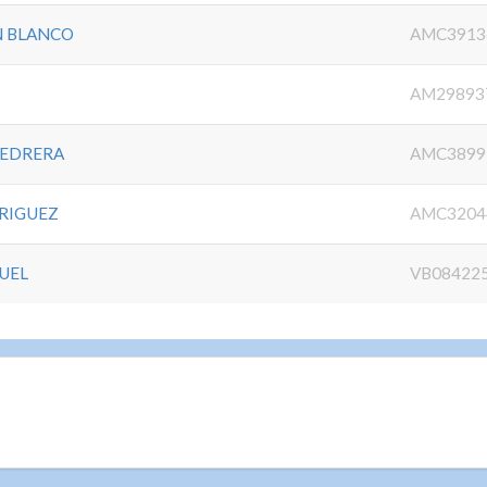
N BLANCO
AMC3913
AM29893
HEDRERA
AMC3899
RIGUEZ
AMC3204
JUEL
VB08422