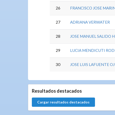
26
FRANCISCO JOSE MARI
27
ADRIANA VERWATER
28
JOSE MANUEL SALIDO 
29
LUCIA MENDICUTI ROD
30
JOSE LUIS LAFUENTE O
0.0.0
Resultados destacados
Cargar resultados destacados