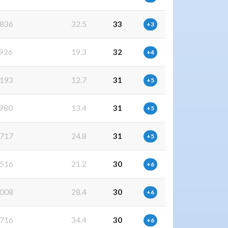
836
32.5
33
+3
926
19.3
32
+4
193
12.7
31
+5
980
13.4
31
+5
717
24.8
31
+5
516
21.2
30
+6
008
28.4
30
+6
716
34.4
30
+6