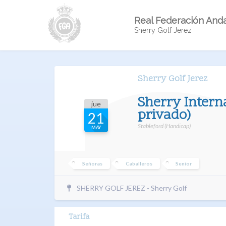
Real Federación Anda
Sherry Golf Jerez
Sherry Golf Jerez
Sherry Intern
jue
privado)
21
Stableford (Handicap)
MAY
Señoras
Caballeros
Senior
SHERRY GOLF JEREZ - Sherry Golf
Tarifa