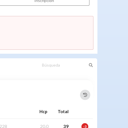
Inscripción
Hcp
Total
228
20.0
39
-3