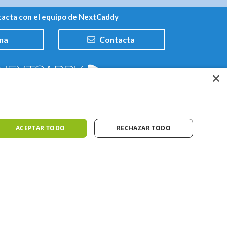
acta con el equipo de NextCaddy
na
Contacta
×
Trabaja con nosotros
ACEPTAR TODO
RECHAZAR TODO
iones
Meteo ©AEMET
Meteo ©DarkSky