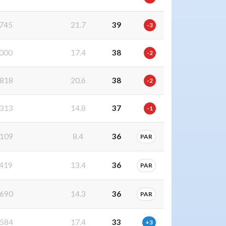
745
21.7
39
-3
000
17.4
38
-2
818
20.6
38
-2
313
14.8
37
-1
109
8.4
36
PAR
419
13.4
36
PAR
690
14.3
36
PAR
584
17.4
33
+3