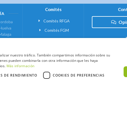
Comités
Cont
ÍA
Comités RFGA
ordoba
Opi
Huelva
Comités FGM
Malaga
ranada
VANTE
analizar nuestro tráfico. También compartimos información sobre su
quienes pueden combinarla con otra información que les haya
 MADRID
ios.
Más información
ES DE RENDIMIENTO
COOKIES DE PREFERENCIAS
xtCaddy
Política de Cookies
Política de Privacidad
Términos y Condic