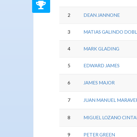
2
DEAN JANNONE
3
MATIAS GALINDO DOBL
4
MARK GLADING
5
EDWARD JAMES
6
JAMES MAJOR
7
JUAN MANUEL MARAVE
8
MIGUEL LOZANO CINT
9
PETER GREEN