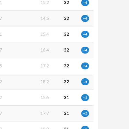
1
15.2
32
+4
7
14.5
32
+4
1
15.4
32
+4
7
16.4
32
+4
5
17.2
32
+4
2
18.2
32
+4
2
15.6
31
+5
7
17.7
31
+5
0
18.8
31