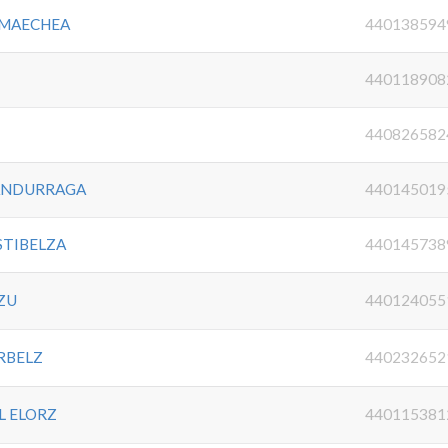
RMAECHEA
440138594
440118908
440826582
ANDURRAGA
440145019
STIBELZA
440145738
ZU
440124055
RBELZ
440232652
L ELORZ
440115381