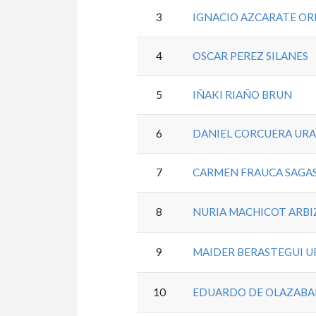
3
IGNACIO AZCARATE O
4
OSCAR PEREZ SILANES
5
IÑAKI RIAÑO BRUN
6
DANIEL CORCUERA UR
7
CARMEN FRAUCA SAGA
8
NURIA MACHICOT ARBI
9
MAIDER BERASTEGUI U
10
EDUARDO DE OLAZABA