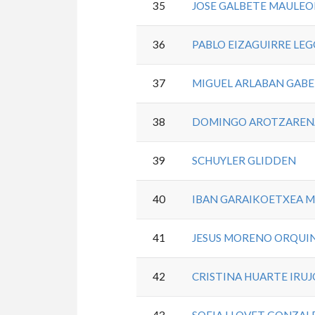
35
JOSE GALBETE MAULE
36
PABLO EIZAGUIRRE LE
37
MIGUEL ARLABAN GABE
38
DOMINGO AROTZAREN
39
SCHUYLER GLIDDEN
40
IBAN GARAIKOETXEA M
41
JESUS MORENO ORQUI
42
CRISTINA HUARTE IRUJ
43
SOFIA LLOVET GONZAL