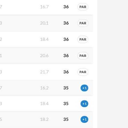
7
16.7
36
PAR
3
20.1
36
PAR
2
18.4
36
PAR
1
20.6
36
PAR
3
21.7
36
PAR
7
16.2
35
+1
3
18.4
35
+1
5
18.2
35
+1