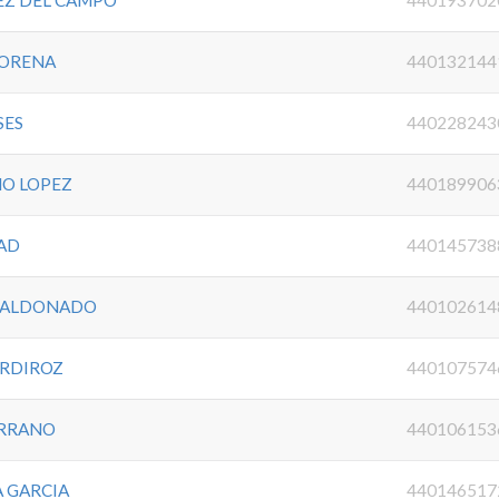
CORENA
440132144
SES
440228243
NO LOPEZ
440189906
AD
440145738
 MALDONADO
440102614
URDIROZ
440107574
ERRANO
440106153
 GARCIA
440146517