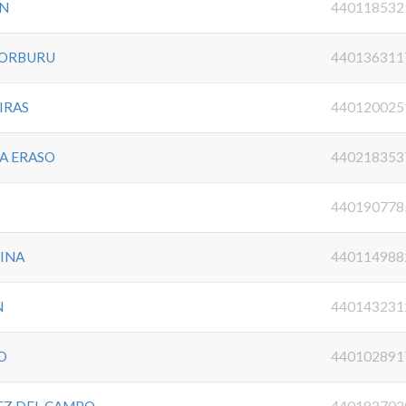
ON
440118532
GORBURU
440136311
IRAS
440120025
A ERASO
440218353
440190778
INA
440114988
N
440143231
O
440102891
EZ DEL CAMPO
440193702