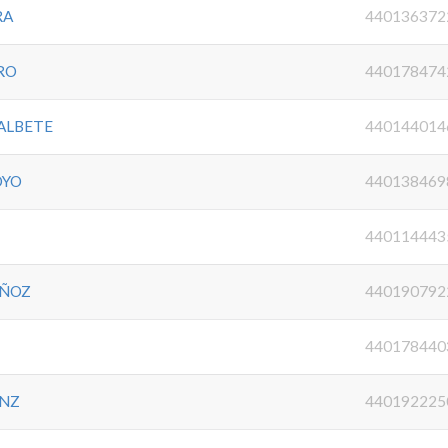
RA
440136372
RO
440178474
ALBETE
440144014
OYO
440138469
440114443
UÑOZ
440190792
S
440178440
ANZ
440192225