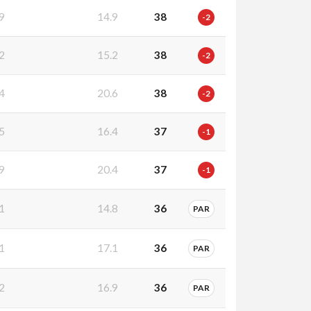
9
14.9
38
-2
2
15.2
38
-2
4
20.6
38
-2
5
16.4
37
-1
9
20.4
37
-1
1
14.8
36
PAR
1
17.1
36
PAR
2
16.9
36
PAR