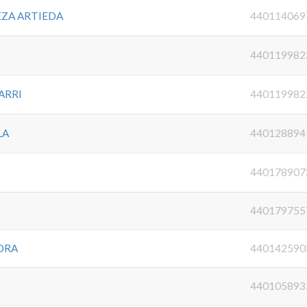
EZA ARTIEDA
440114069
440119982
ARRI
440119982
LA
440128894
440178907
440179755
ORA
440142590
440105893