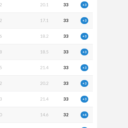
2
20.1
33
+3
2
17.1
33
+3
6
18.2
33
+3
8
18.5
33
+3
5
21.4
33
+3
2
20.2
33
+3
3
21.4
33
+3
0
14.6
32
+4