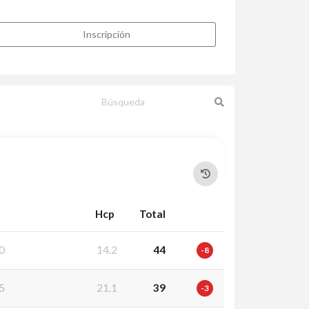
Inscripción
Hcp
Total
0
14.2
44
-8
5
21.1
39
-3