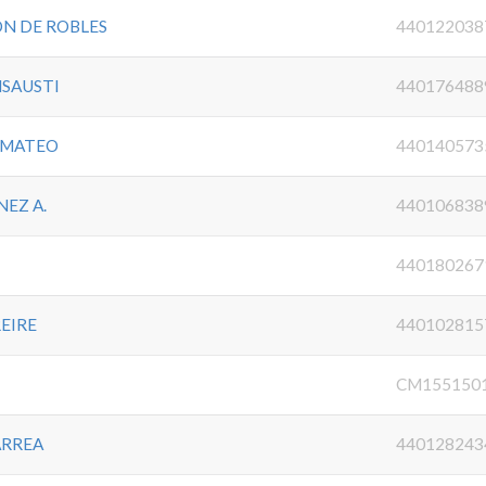
N DE ROBLES
440122038
NSAUSTI
440176488
A MATEO
440140573
EZ A.
440106838
440180267
EIRE
440102815
CM155150
ARREA
440128243