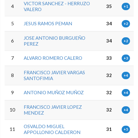
VICTOR SANCHEZ - HERRUZO
4
35
+1
VALERO
5
JESUS RAMOS PEMAN
34
+2
JOSE ANTONIO BURGUEÑO
6
34
+2
PEREZ
7
ALVARO ROMERO CALERO
33
+3
FRANCISCO JAVIER VARGAS
8
32
+4
SANTOFIMIA
9
ANTONIO MUÑOZ MUÑOZ
32
+4
FRANCISCO JAVIER LOPEZ
10
32
+4
MENDEZ
OSVALDO MIGUEL
11
31
+5
APPOLLONIO CALDERON