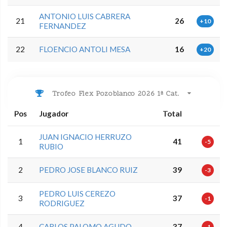
ANTONIO LUIS CABRERA
21
26
+10
FERNANDEZ
22
FLOENCIO ANTOLI MESA
16
+20
Trofeo Flex Pozoblanco 2026 1ª Cat.
Pos
Jugador
Total
JUAN IGNACIO HERRUZO
1
41
-5
RUBIO
2
PEDRO JOSE BLANCO RUIZ
39
-3
PEDRO LUIS CEREZO
3
37
-1
RODRIGUEZ
4
CARLOS PALOMO AGUDO
37
-1