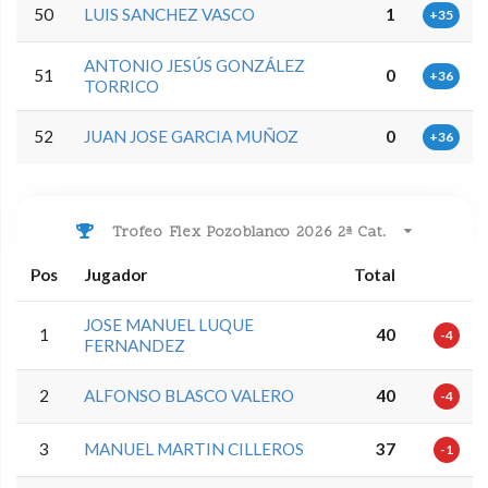
50
LUIS SANCHEZ VASCO
1
+35
ANTONIO JESÚS GONZÁLEZ
51
0
+36
TORRICO
52
JUAN JOSE GARCIA MUÑOZ
0
+36
Trofeo Flex Pozoblanco 2026 2ª Cat.
Pos
Jugador
Total
JOSE MANUEL LUQUE
1
40
-4
FERNANDEZ
2
ALFONSO BLASCO VALERO
40
-4
3
MANUEL MARTIN CILLEROS
37
-1