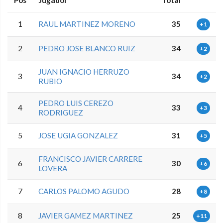
Pos
Jugador
Total
1
RAUL MARTINEZ MORENO
35
+1
2
PEDRO JOSE BLANCO RUIZ
34
+2
JUAN IGNACIO HERRUZO
3
34
+2
RUBIO
PEDRO LUIS CEREZO
4
33
+3
RODRIGUEZ
5
JOSE UGIA GONZALEZ
31
+5
FRANCISCO JAVIER CARRERE
6
30
+6
LOVERA
7
CARLOS PALOMO AGUDO
28
+8
8
JAVIER GAMEZ MARTINEZ
25
+11