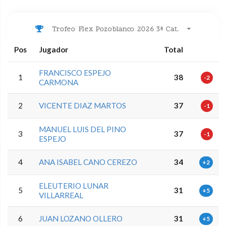
Trofeo Flex Pozoblanco 2026 3ª Cat.
Pos
Jugador
Total
FRANCISCO ESPEJO
1
38
-2
CARMONA
2
VICENTE DIAZ MARTOS
37
-1
MANUEL LUIS DEL PINO
3
37
-1
ESPEJO
4
ANA ISABEL CANO CEREZO
34
+2
ELEUTERIO LUNAR
5
31
+5
VILLARREAL
6
JUAN LOZANO OLLERO
31
+5