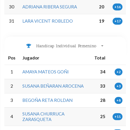
30
ADRIANA RIBERA SEGURA
20
+16
31
LARA VICENT ROBLEDO
19
+17
Handicap Individual Femenino
Pos
Jugador
Total
1
AMAYA MATEOS GOÑI
34
+2
2
SUSANA BEÑARAN AROCENA
33
+3
3
BEGOÑA RETA ROLDAN
28
+8
SUSANA CHURRUCA
4
25
+11
ZARASQUETA