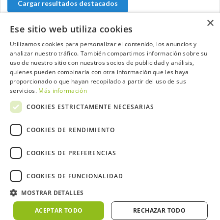
Cargar resultados destacados
×
Ese sitio web utiliza cookies
Utilizamos cookies para personalizar el contenido, los anuncios y
Contacta con el equipo de NextCaddy
analizar nuestro tráfico. También compartimos información sobre su
uso de nuestro sitio con nuestros socios de publicidad y análisis,
quienes pueden combinarla con otra información que les haya
Opina
Contacta
proporcionado o que hayan recopilado a partir del uso de sus
servicios.
Más información
COOKIES ESTRICTAMENTE NECESARIAS
COOKIES DE RENDIMIENTO
Trabaja con nosotros
COOKIES DE PREFERENCIAS
COOKIES DE FUNCIONALIDAD
2026 ©NextCaddy.
Añade tu Widget NextCaddy
MOSTRAR DETALLES
Política de Cookies
Política de Privacidad
Términos y Condiciones
Meteo ©AEMET
Meteo ©DarkSky
ACEPTAR TODO
RECHAZAR TODO