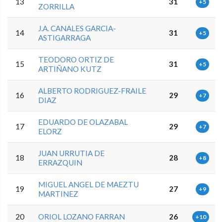
13
31
+5
ZORRILLA
J.A. CANALES GARCIA-
14
31
+5
ASTIGARRAGA
TEODORO ORTIZ DE
15
31
+5
ARTIÑANO KUTZ
ALBERTO RODRIGUEZ-FRAILE
16
29
+7
DIAZ
EDUARDO DE OLAZABAL
17
29
+7
ELORZ
JUAN URRUTIA DE
18
28
+8
ERRAZQUIN
MIGUEL ANGEL DE MAEZTU
19
27
+9
MARTINEZ
20
ORIOL LOZANO FARRAN
26
+10