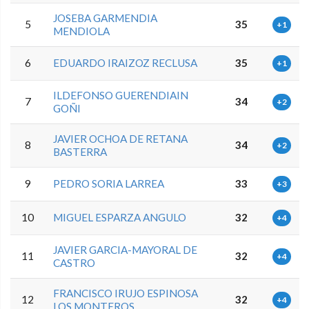
JOSEBA GARMENDIA
5
35
+1
MENDIOLA
6
EDUARDO IRAIZOZ RECLUSA
35
+1
ILDEFONSO GUERENDIAIN
7
34
+2
GOÑI
JAVIER OCHOA DE RETANA
8
34
+2
BASTERRA
9
PEDRO SORIA LARREA
33
+3
10
MIGUEL ESPARZA ANGULO
32
+4
JAVIER GARCIA-MAYORAL DE
11
32
+4
CASTRO
FRANCISCO IRUJO ESPINOSA
12
32
+4
LOS MONTEROS