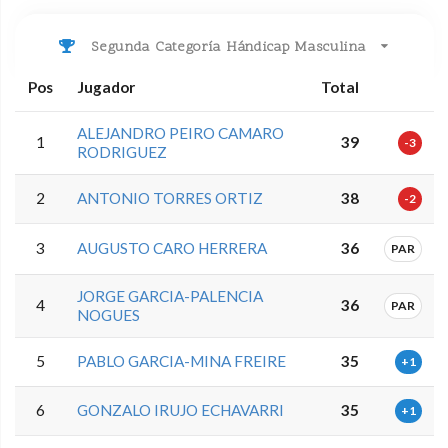
Segunda Categoría Hándicap Masculina
Pos
Jugador
Total
ALEJANDRO PEIRO CAMARO
1
39
-3
RODRIGUEZ
2
ANTONIO TORRES ORTIZ
38
-2
3
AUGUSTO CARO HERRERA
36
PAR
JORGE GARCIA-PALENCIA
4
36
PAR
NOGUES
5
PABLO GARCIA-MINA FREIRE
35
+1
6
GONZALO IRUJO ECHAVARRI
35
+1