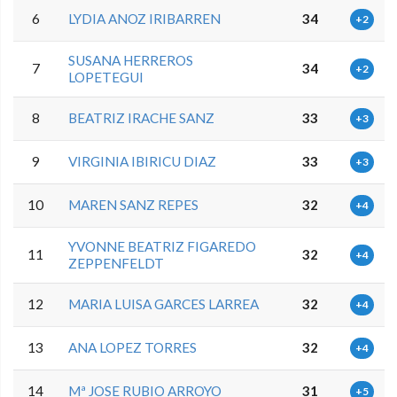
6
LYDIA ANOZ IRIBARREN
34
+2
SUSANA HERREROS
7
34
+2
LOPETEGUI
8
BEATRIZ IRACHE SANZ
33
+3
9
VIRGINIA IBIRICU DIAZ
33
+3
10
MAREN SANZ REPES
32
+4
YVONNE BEATRIZ FIGAREDO
11
32
+4
ZEPPENFELDT
12
MARIA LUISA GARCES LARREA
32
+4
13
ANA LOPEZ TORRES
32
+4
14
Mª JOSE RUBIO ARROYO
31
+5