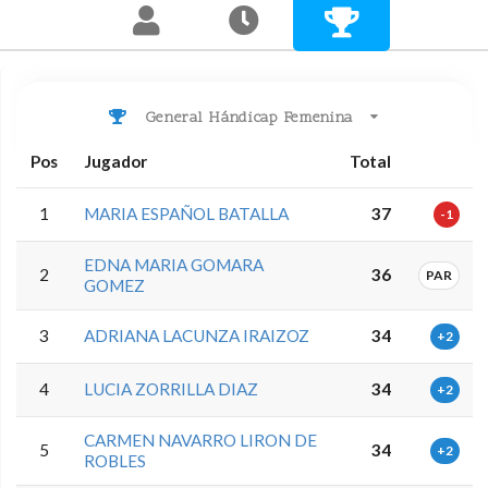
General Hándicap Femenina
Pos
Jugador
Total
1
MARIA ESPAÑOL BATALLA
37
-1
EDNA MARIA GOMARA
2
36
PAR
GOMEZ
3
ADRIANA LACUNZA IRAIZOZ
34
+2
4
LUCIA ZORRILLA DIAZ
34
+2
CARMEN NAVARRO LIRON DE
5
34
+2
ROBLES