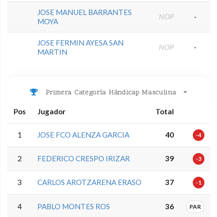
JOSE MANUEL BARRANTES
NOP
-
MOYA
JOSE FERMIN AYESA SAN
NOP
-
MARTIN
Primera Categoría Hándicap Masculina
Pos
Jugador
Total
1
JOSE FCO ALENZA GARCIA
40
-4
2
FEDERICO CRESPO IRIZAR
39
-3
3
CARLOS AROTZARENA ERASO
37
-1
4
PABLO MONTES ROS
36
PAR