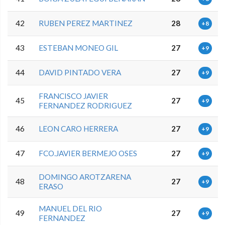
42
RUBEN PEREZ MARTINEZ
28
+8
43
ESTEBAN MONEO GIL
27
+9
44
DAVID PINTADO VERA
27
+9
FRANCISCO JAVIER
45
27
+9
FERNANDEZ RODRIGUEZ
46
LEON CARO HERRERA
27
+9
47
FCO.JAVIER BERMEJO OSES
27
+9
DOMINGO AROTZARENA
48
27
+9
ERASO
MANUEL DEL RIO
49
27
+9
FERNANDEZ