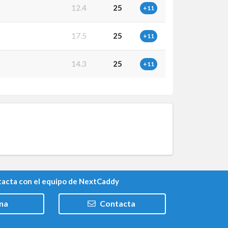
12.4
25
+11
17.5
25
+11
14.3
25
+11
acta con el equipo de NextCaddy
na
Contacta