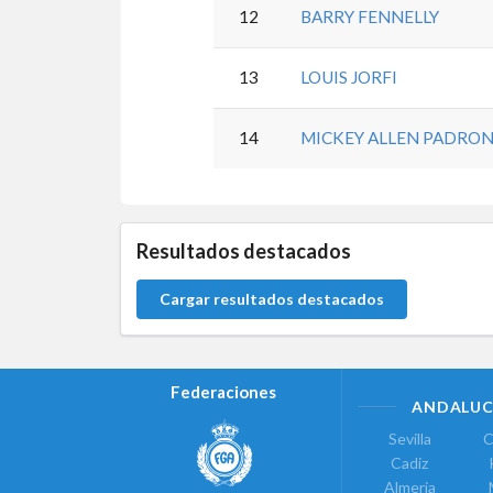
12
BARRY FENNELLY
13
LOUIS JORFI
14
MICKEY ALLEN PADRO
0.0.0
Resultados destacados
Cargar resultados destacados
Federaciones
ANDALUC
Sevilla
C
Cadiz
Almeria