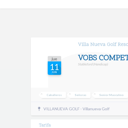
Villa Nueva Golf Res
VOBS COMPET
jue
Stableford (Handicap)
11
JUN
Caballeros
Señoras
Senior Masculino
VILLANUEVA GOLF - Villanueva Golf
Tarifa