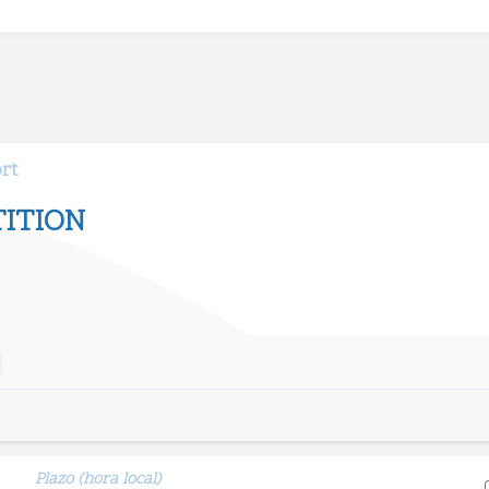
ort
ITION
Plazo (hora local)