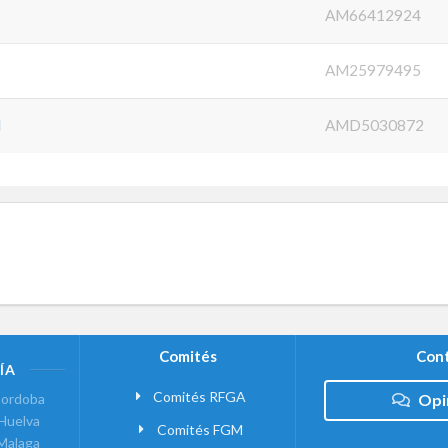
AM66412924
AM25979495
N
AMD5030872
Comités
Cont
ÍA
Comités RFGA
ordoba
Opi
Huelva
Comités FGM
Malaga