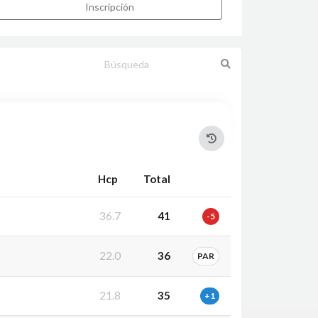
Inscripción
Hcp
Total
36.7
41
-5
22.0
36
PAR
21.8
35
+1