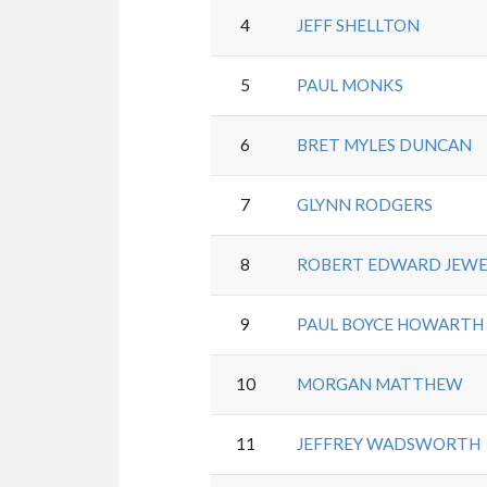
4
JEFF SHELLTON
5
PAUL MONKS
6
BRET MYLES DUNCAN
7
GLYNN RODGERS
8
ROBERT EDWARD JEWE
9
PAUL BOYCE HOWARTH
10
MORGAN MATTHEW
11
JEFFREY WADSWORTH