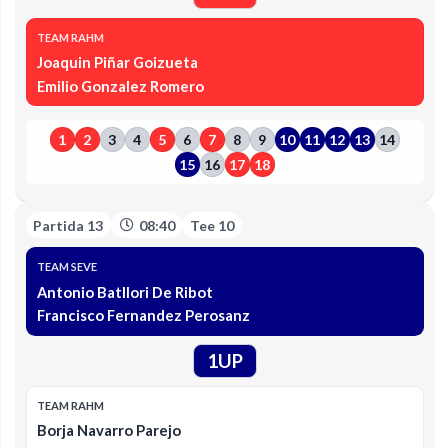
TEAM RAHM
Joaquin Piñar Goizueta
Emilio Gonzalez Romero
1
2
3
4
5
6
7
8
9
10
11
12
13
14
15
16
17
18
Partida 13
08:40
Tee 10
TEAM SEVE
Antonio Batllori De Ribot
Francisco Fernandez Perosanz
1UP
TEAM RAHM
Borja Navarro Parejo