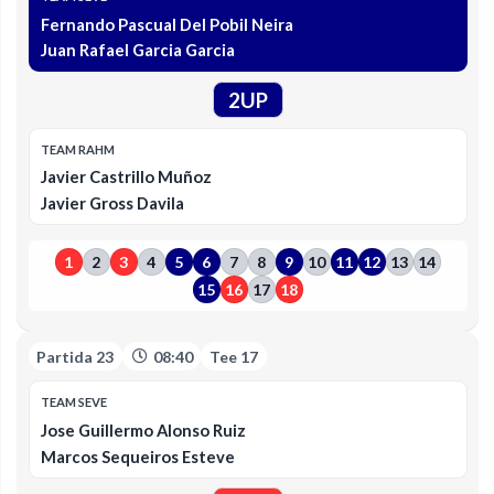
Fernando Pascual Del Pobil Neira
Juan Rafael Garcia Garcia
2UP
TEAM RAHM
Javier Castrillo Muñoz
Javier Gross Davila
1
2
3
4
5
6
7
8
9
10
11
12
13
14
15
16
17
18
Partida 23
08:40
Tee 17
TEAM SEVE
Jose Guillermo Alonso Ruiz
Marcos Sequeiros Esteve