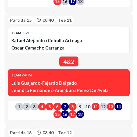
15
16
17
18
Partida 15
08:40
Tee 11
TEAM SEVE
Rafael Alejandro Cebolla Arteaga
Oscar Camacho Carranza
4&2
TEAM RAHM
Luis Guajardo-Fajardo Delgado
Leandro Fernandez-Aramburu Perez De Ayala
1
2
3
4
5
6
7
8
9
10
11
12
13
14
15
16
17
18
Partida 16
08:40
Tee 12