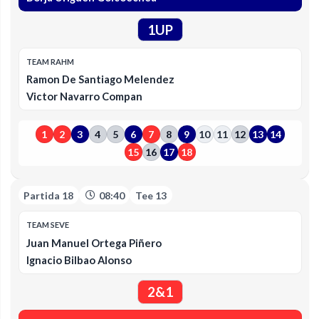
1UP
TEAM RAHM
Ramon De Santiago Melendez
Victor Navarro Compan
1
2
3
4
5
6
7
8
9
10
11
12
13
14
15
16
17
18
Partida 18
08:40
Tee 13
TEAM SEVE
Juan Manuel Ortega Piñero
Ignacio Bilbao Alonso
2&1