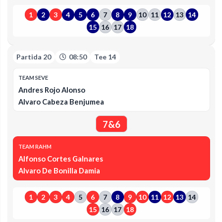
1
2
3
4
5
6
7
8
9
10
11
12
13
14
15
16
17
18
Partida 20
08:50
Tee 14
TEAM SEVE
Andres Rojo Alonso
Alvaro Cabeza Benjumea
7&6
TEAM RAHM
Alfonso Cortes Galnares
Alvaro De Bonilla Damia
1
2
3
4
5
6
7
8
9
10
11
12
13
14
15
16
17
18