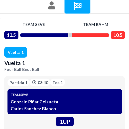
TEAM SEVE
TEAM RAHM
13.5
10.5
Vuelta 1
Vuelta 1
Four Ball Best Ball
Partida 1
08:40
Tee 1
TEAM SEVE
Gonzalo Piñar Goizueta
Carlos Sanchez Blanco
1UP