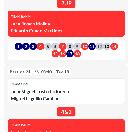
2UP
TEAM RAHM
Juan Roman Molina
Eduardo Criado Martinez
1
2
3
4
5
6
7
8
9
10
11
12
13
14
15
16
17
18
Partida 24
08:40
Tee 18
TEAM SEVE
Juan Miguel Custodio Rueda
Miguel Laguillo Candau
4&3
TEAM RAHM