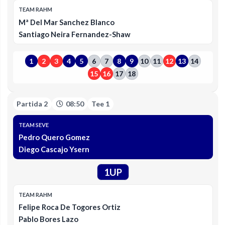
TEAM RAHM
Mª Del Mar Sanchez Blanco
Santiago Neira Fernandez-Shaw
1
2
3
4
5
6
7
8
9
10
11
12
13
14
15
16
17
18
Partida 2
08:50
Tee 1
TEAM SEVE
Pedro Quero Gomez
Diego Cascajo Ysern
1UP
TEAM RAHM
Felipe Roca De Togores Ortiz
Pablo Bores Lazo