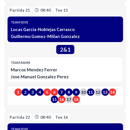
Partida 21
08:40
Tee 15
TEAM SEVE
Lucas Garcia-Noblejas Carrasco
Guillermo Gomez-Millan Gonzalez
2&1
TEAM RAHM
Marcos Mendez Ferrer
Jose Manuel Gonzalez Perez
1
2
3
4
5
6
7
8
9
10
11
12
13
14
15
16
17
18
Partida 22
08:40
Tee 16
TEAM SEVE