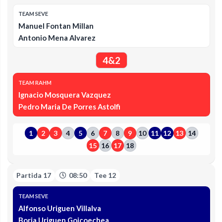
TEAM SEVE
Manuel Fontan Millan
Antonio Mena Alvarez
4&2
TEAM RAHM
Ignacio Mosquera Vazquez
Pedro Maria De Porres Astolfi
1
2
3
4
5
6
7
8
9
10
11
12
13
14
15
16
17
18
Partida 17
08:50
Tee 12
TEAM SEVE
Alfonso Uriguen Villalva
Borja Uriguen Goicoechea