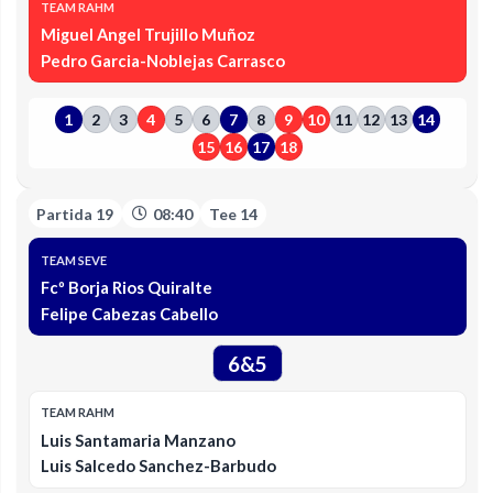
TEAM RAHM
Miguel Angel Trujillo Muñoz
Pedro Garcia-Noblejas Carrasco
1
2
3
4
5
6
7
8
9
10
11
12
13
14
15
16
17
18
Partida 19
08:40
Tee 14
TEAM SEVE
Fcº Borja Rios Quiralte
Felipe Cabezas Cabello
6&5
TEAM RAHM
Luis Santamaria Manzano
Luis Salcedo Sanchez-Barbudo