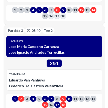
1
2
3
4
5
6
7
8
9
10
11
12
13
14
15
16
17
18
Partida 3
08:40
Tee 2
TEAM SEVE
Jose Maria Camacho Carranza
Jose Ignacio Andrades Torrecillas
3&1
TEAM RAHM
Eduardo Van Panhuys
Federico Del Castillo Valenzuela
1
2
3
4
5
6
7
8
9
10
11
12
13
14
15
16
17
18