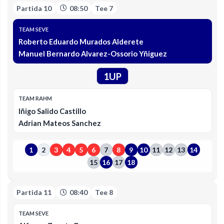
Partida 10
08:50
Tee 7
TEAM SEVE
Roberto Eduardo Murados Alderete
Manuel Bernardo Alvarez-Ossorio Yñiguez
1UP
TEAM RAHM
Iñigo Salido Castillo
Adrian Mateos Sanchez
1
2
3
4
5
6
7
8
9
10
11
12
13
14
15
16
17
18
Partida 11
08:40
Tee 8
TEAM SEVE