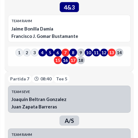
4&3
TEAM RAHM
Jaime Bonilla Damia
Francisco J. Gomar Bustamante
1
2
3
4
5
6
7
8
9
10
11
12
13
14
15
16
17
18
Partida 7
08:40
Tee 5
TEAM SEVE
Joaquin Beltran Gonzalez
Juan Zapata Barreras
A/S
TEAM RAHM