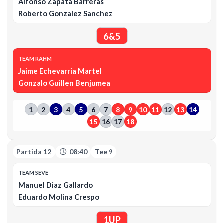
Alfonso Zapata Barreras
Roberto Gonzalez Sanchez
6&5
TEAM RAHM
Jaime Echevarria Martel
Gonzalo Guillen Benjumea
1
2
3
4
5
6
7
8
9
10
11
12
13
14
15
16
17
18
Partida 12
08:40
Tee 9
TEAM SEVE
Manuel Diaz Gallardo
Eduardo Molina Crespo
1UP