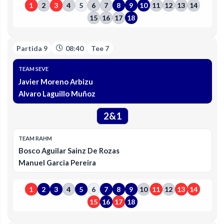
1
2
3
4
5
6
7
8
9
10
11
12
13
14
15
16
17
18
Partida 9
08:40
Tee 7
TEAM SEVE
Javier Moreno Arbizu
Alvaro Laguillo Muñoz
2&1
TEAM RAHM
Bosco Aguilar Sainz De Rozas
Manuel Garcia Pereira
1
2
3
4
5
6
7
8
9
10
11
12
13
14
15
16
17
18