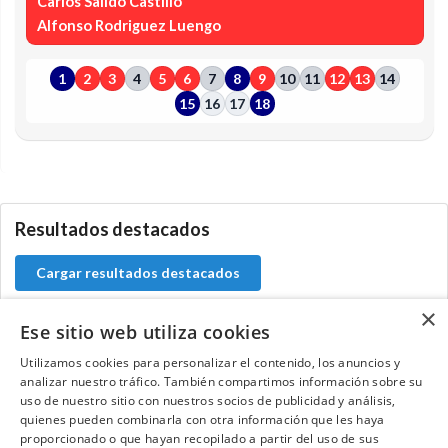
Carlos Salido Castillo
Alfonso Rodriguez Luengo
1
2
3
4
5
6
7
8
9
10
11
12
13
14
15
16
17
18
0.0.0
Resultados destacados
Cargar resultados destacados
×
Ese sitio web utiliza cookies
Utilizamos cookies para personalizar el contenido, los anuncios y
Contacta con el equipo de NextCaddy
analizar nuestro tráfico. También compartimos información sobre su
uso de nuestro sitio con nuestros socios de publicidad y análisis,
Opina
Contacta
quienes pueden combinarla con otra información que les haya
proporcionado o que hayan recopilado a partir del uso de sus