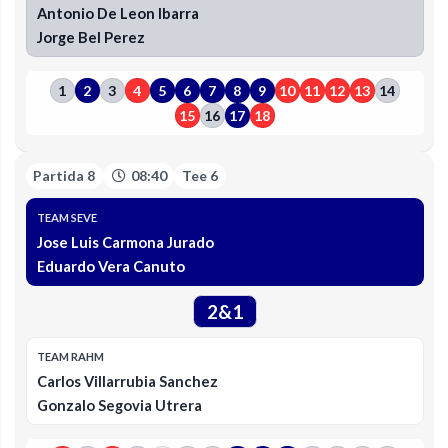
Antonio De Leon Ibarra
Jorge Bel Perez
1
2
3
4
5
6
7
8
9
10
11
12
13
14
15
16
17
18
Partida 8
08:40
Tee 6
TEAM SEVE
Jose Luis Carmona Jurado
Eduardo Vera Canuto
2&1
TEAM RAHM
Carlos Villarrubia Sanchez
Gonzalo Segovia Utrera