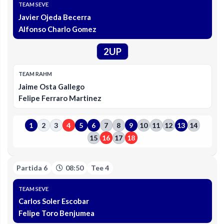
TEAM SEVE
Javier Ojeda Becerra
Alfonso Charlo Gomez
2UP
TEAM RAHM
Jaime Osta Gallego
Felipe Ferraro Martinez
1
2
3
4
5
6
7
8
9
10
11
12
13
14
15
16
17
18
Partida 6
08:50
Tee 4
TEAM SEVE
Carlos Soler Escobar
Felipe Toro Benjumea