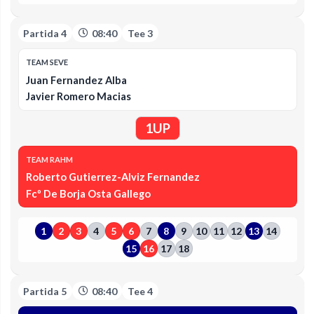
Partida 4
08:40
Tee 3
TEAM SEVE
Juan Fernandez Alba
Javier Romero Macias
1UP
TEAM RAHM
Roberto Gutierrez-Alviz Fernandez
Fcº De Borja Osta Gallego
1
2
3
4
5
6
7
8
9
10
11
12
13
14
15
16
17
18
Partida 5
08:40
Tee 4