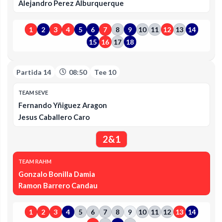
Alejandro Perez Alburquerque
1
2
3
4
5
6
7
8
9
10
11
12
13
14
15
16
17
18
Partida 14
08:50
Tee 10
TEAM SEVE
Fernando Yñiguez Aragon
Jesus Caballero Caro
2&1
TEAM RAHM
Gonzalo Bonilla Damia
Ramon Barrero Candau
1
2
3
4
5
6
7
8
9
10
11
12
13
14