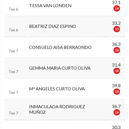
37.1
TESSA VAN LONDEN
16
Tee 6
33.2
BEATRIZ DIAZ ESPINO
15
Tee 6
36.3
CONSUELO AISA BERRAONDO
16
Tee 7
31.4
GEMMA MARIA CURTO OLIVA
14
Tee 7
39.8
Mª ANGELES CURTO OLIVA
18
Tee 7
36.7
INMACULADA RODRIGUEZ
MUÑOZ
16
Tee 7
30.3