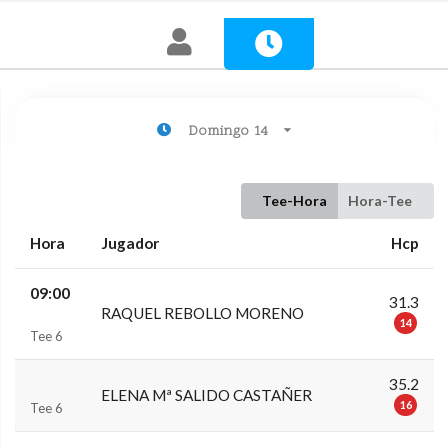
Domingo 14
Tee-Hora
Hora-Tee
Hora
Jugador
Hcp
09:00
31.3
RAQUEL REBOLLO MORENO
14
Tee 6
35.2
ELENA Mª SALIDO CASTAÑER
16
Tee 6