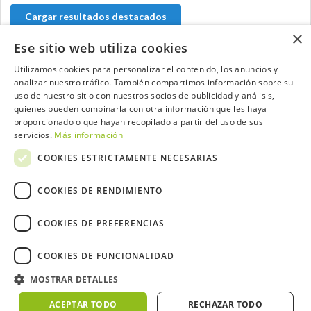
Cargar resultados destacados
×
Ese sitio web utiliza cookies
Utilizamos cookies para personalizar el contenido, los anuncios y
analizar nuestro tráfico. También compartimos información sobre su
Contacta con el equipo de NextCaddy
uso de nuestro sitio con nuestros socios de publicidad y análisis,
quienes pueden combinarla con otra información que les haya
Opina
Contacta
proporcionado o que hayan recopilado a partir del uso de sus
servicios.
Más información
COOKIES ESTRICTAMENTE NECESARIAS
COOKIES DE RENDIMIENTO
Trabaja con nosotros
COOKIES DE PREFERENCIAS
COOKIES DE FUNCIONALIDAD
MOSTRAR DETALLES
2026 ©NextCaddy.
Añade tu Widget NextCaddy
Política de Cookies
Política de Privacidad
ACEPTAR TODO
RECHAZAR TODO
Términos y Condiciones
Meteo ©AEMET
Meteo ©DarkSky