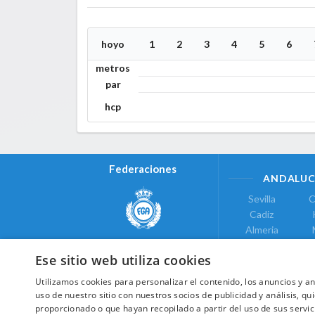
hoyo
1
2
3
4
5
6
metros
par
hcp
Federaciones
ANDALUC
Sevilla
C
Cadiz
Almeria
Real Federación Andaluza de
Jaen
G
Golf
Ese sitio web utiliza cookies
ÁREA DE LE
Utilizamos cookies para personalizar el contenido, los anuncios y 
Valencia
uso de nuestro sitio con nuestros socios de publicidad y análisis, 
COMUNIDAD DE
proporcionado o que hayan recopilado a partir del uso de sus servic