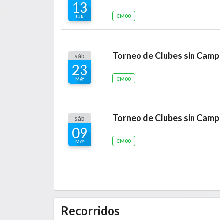
13
CM00
JUN
sáb
23
CM00
MAY
sáb
09
CM00
MAY
Recorridos