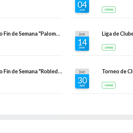
04
CM00
JUN
Torneo de Clubes sin Campo Fin de Semana "Palomarejos"
Liga de Club
jue
14
CM00
MAY
Torneo de Clubes sin Campo Fin de Semana "Robledal"
jue
30
CM00
ABR