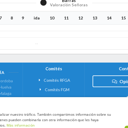
Barras
Valoración Señoras
7
8
9
ida
10
11
12
13
14
15
--
Comités
Cont
ÍA
Comités RFGA
ordoba
Opi
Huelva
Comités FGM
Malaga
ranada
VANTE
analizar nuestro tráfico. También compartimos información sobre su
quienes pueden combinarla con otra información que les haya
 MADRID
ios.
Más información