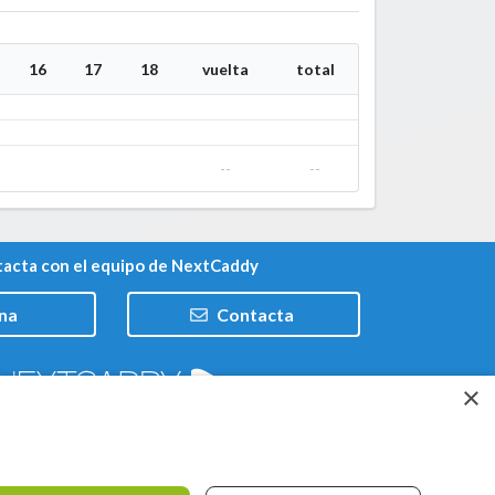
16
17
18
vuelta
total
--
--
acta con el equipo de NextCaddy
na
Contacta
×
Trabaja con nosotros