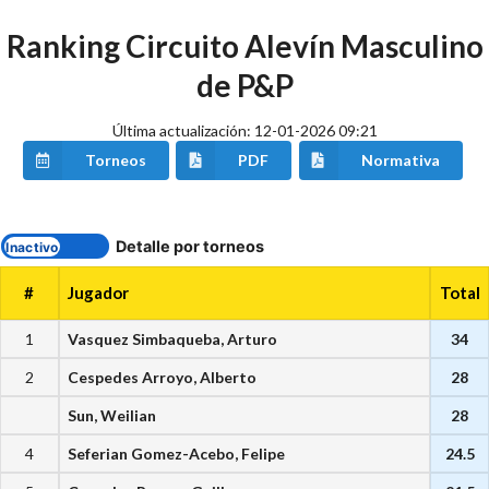
Ranking Circuito Alevín Masculino
de P&P
Última actualización: 12-01-2026 09:21
Torneos
PDF
Normativa
Detalle por torneos
#
Jugador
Total
1
Vasquez Simbaqueba, Arturo
34
2
Cespedes Arroyo, Alberto
28
Sun, Weilian
28
4
Seferian Gomez-Acebo, Felipe
24.5