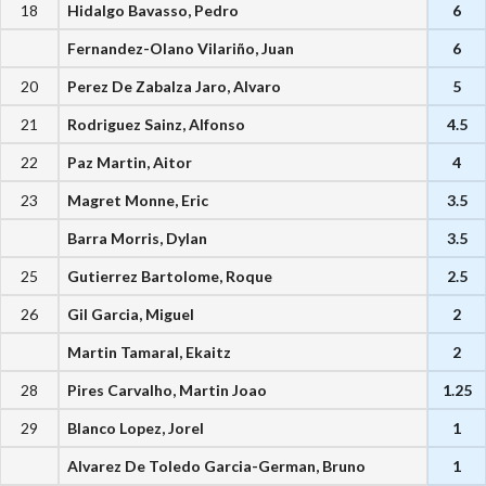
18
Hidalgo Bavasso, Pedro
6
Fernandez-Olano Vilariño, Juan
6
20
Perez De Zabalza Jaro, Alvaro
5
21
Rodriguez Sainz, Alfonso
4.5
22
Paz Martin, Aitor
4
23
Magret Monne, Eric
3.5
Barra Morris, Dylan
3.5
25
Gutierrez Bartolome, Roque
2.5
26
Gil Garcia, Miguel
2
Martin Tamaral, Ekaitz
2
28
Pires Carvalho, Martin Joao
1.25
29
Blanco Lopez, Jorel
1
Alvarez De Toledo Garcia-German, Bruno
1