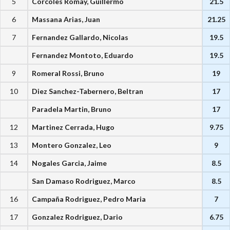
5
Corcoles Romay, Guillermo
21.5
6
Massana Arias, Juan
21.25
7
Fernandez Gallardo, Nicolas
19.5
Fernandez Montoto, Eduardo
19.5
9
Romeral Rossi, Bruno
19
10
Diez Sanchez-Tabernero, Beltran
17
Paradela Martin, Bruno
17
12
Martinez Cerrada, Hugo
9.75
13
Montero Gonzalez, Leo
9
14
Nogales Garcia, Jaime
8.5
San Damaso Rodriguez, Marco
8.5
16
Campaña Rodriguez, Pedro Maria
7
17
Gonzalez Rodriguez, Dario
6.75