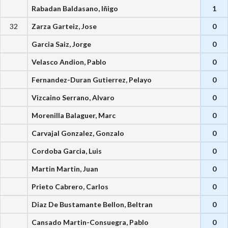
Rabadan Baldasano, Iñigo
1
32
Zarza Garteiz, Jose
0
Garcia Saiz, Jorge
0
Velasco Andion, Pablo
0
Fernandez-Duran Gutierrez, Pelayo
0
Vizcaino Serrano, Alvaro
0
Morenilla Balaguer, Marc
0
Carvajal Gonzalez, Gonzalo
0
Cordoba Garcia, Luis
0
Martin Martin, Juan
0
Prieto Cabrero, Carlos
0
Diaz De Bustamante Bellon, Beltran
0
Cansado Martin-Consuegra, Pablo
0