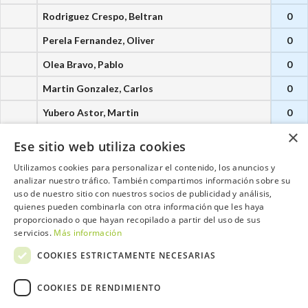
Rodriguez Crespo, Beltran
0
Perela Fernandez, Oliver
0
Olea Bravo, Pablo
0
Martin Gonzalez, Carlos
0
Yubero Astor, Martin
0
×
Ese sitio web utiliza cookies
Utilizamos cookies para personalizar el contenido, los anuncios y
analizar nuestro tráfico. También compartimos información sobre su
Contacta con el equipo de NextCaddy
uso de nuestro sitio con nuestros socios de publicidad y análisis,
quienes pueden combinarla con otra información que les haya
proporcionado o que hayan recopilado a partir del uso de sus
Opina
Contacta
servicios.
Más información
COOKIES ESTRICTAMENTE NECESARIAS
COOKIES DE RENDIMIENTO
Trabaja con nosotros