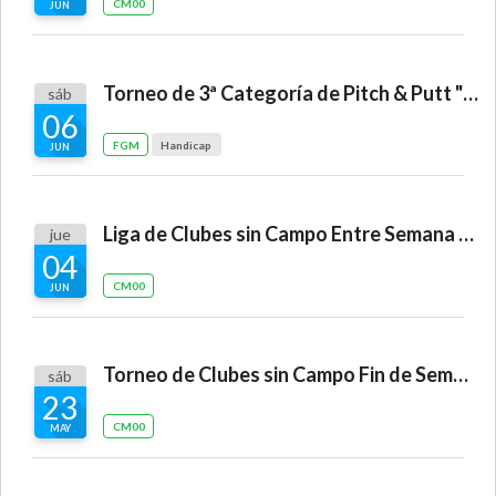
CM00
JUN
Torneo de 3ª Categoría de Pitch & Putt "Las Encinas de Boadilla"
sáb
06
FGM
Handicap
JUN
Liga de Clubes sin Campo Entre Semana "Air Golf Club"
jue
04
CM00
JUN
Torneo de Clubes sin Campo Fin de Semana "Palomarejos"
sáb
23
CM00
MAY