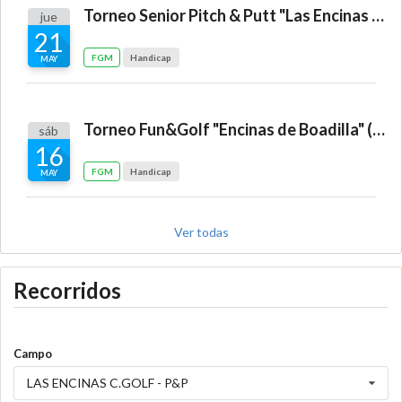
Torneo Senior Pitch & Putt "Las Encinas de Boadilla"
jue
21
FGM
Handicap
MAY
Torneo Fun&Golf "Encinas de Boadilla" (Tiro 14:00 horas)
sáb
16
FGM
Handicap
MAY
Ver todas
Recorridos
Campo
LAS ENCINAS C.GOLF - P&P