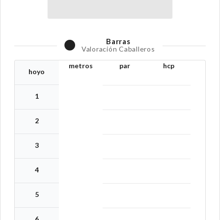
Barras
Valoración Caballeros
metros
par
hcp
hoyo
1
2
3
4
5
6