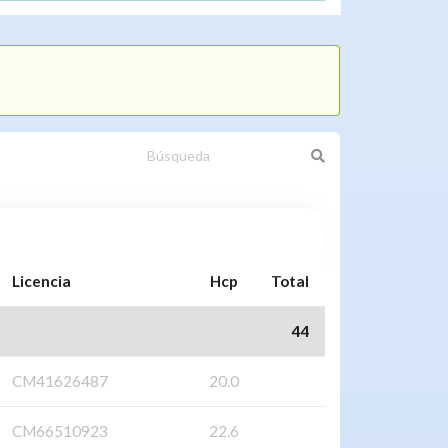
Licencia
Hcp
Total
44
CM41626487
20.0
CM66510923
22.6