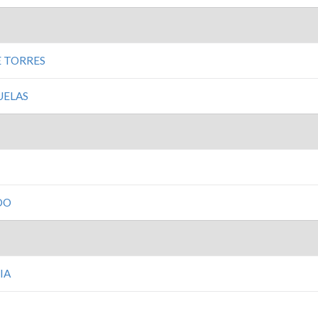
E TORRES
UELAS
DO
IA