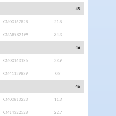
45
CM00167828
21.8
CMA8982199
34.3
46
CM00163185
23.9
CM41129839
0.8
46
CM00813223
11.3
CM14322528
22.7