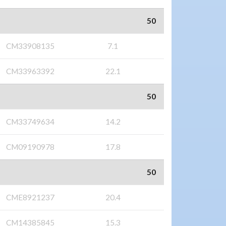
50
CM33908135
7.1
CM33963392
22.1
50
CM33749634
14.2
CM09190978
17.8
50
CME8921237
20.4
CM14385845
15.3