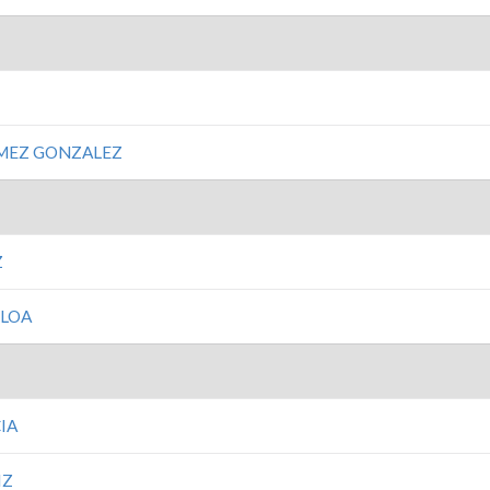
MEZ GONZALEZ
Z
RLOA
IA
IZ