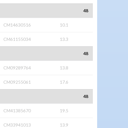
48
CM14630516
10.1
CM61155034
13.3
48
CM09289764
13.8
CM09255061
17.6
48
CM41385670
19.5
CM33941013
13.9