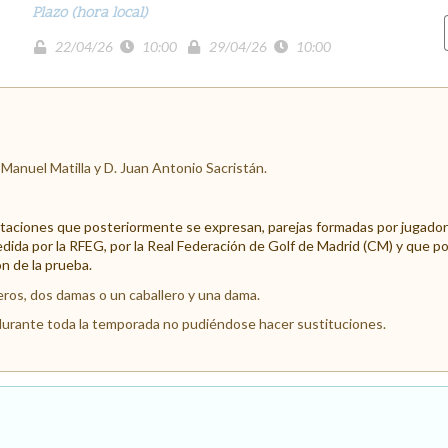
Plazo (hora local)
22/04/26
10:00
29/04/26
10:00
 Manuel Matilla y D. Juan Antonio Sacristán.
mitaciones que posteriormente se expresan, parejas formadas por jugador
dida por la RFEG, por la Real Federación de Golf de Madrid (CM) y que pos
n de la prueba.
eros, dos damas o un caballero y una dama.
durante toda la temporada no pudiéndose hacer sustituciones.