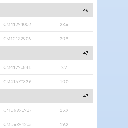
46
CM41294002
23.6
CM12132906
20.9
47
CM41790841
9.9
CM41670329
10.0
47
CMD6391917
15.9
CMD6394205
19.2