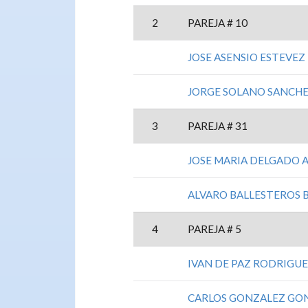
2
PAREJA # 10
JOSE ASENSIO ESTEVEZ
JORGE SOLANO SANCH
3
PAREJA # 31
JOSE MARIA DELGADO 
ALVARO BALLESTEROS 
4
PAREJA # 5
IVAN DE PAZ RODRIGU
CARLOS GONZALEZ GO