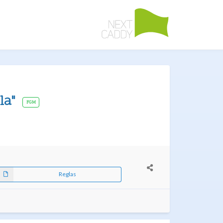
la"
FGM
Reglas