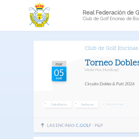
Real Federación de G
Club de Golf Encinas de Boa
Club de Golf Encinas
Torneo Dobles
mar
Medal Play (Handicap)
05
MAY
Circuito Dobles & Putt 2026
Caballeros
Señoras
C. Pitch & Putt
LAS ENCINAS
C.GOLF
- P&P