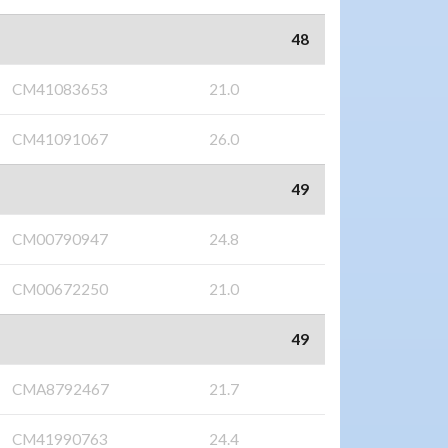
48
CM41083653
21.0
CM41091067
26.0
49
CM00790947
24.8
CM00672250
21.0
49
CMA8792467
21.7
CM41990763
24.4